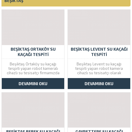
BEŞIKTAŞ
BEŞIKTAŞ ORTAKÖY SU
BEŞIKTAŞ LEVENT SU KAÇAĞI
KAÇAĞI TESPITI
TESPITI
Beşiktaş Ortaköy su kaçağı
Beşiktaş Levent su kaçağı
tespiti yapan robot kameralı
tespiti yapan robot kamera
cihazlı su tesisatçı firmamızda
cihazlı su tesisatçı olarak
kırmadan dökemden su kaçağı
kırmadna dökmeden su kaçağı
bulma hizmeti verilmektedir.
bulma servisi veriyoruz. Çözüm
DEVAMINI OKU
DEVAMINI OKU
Çözüm Tesisat yeni nesil
Tesisat bununmayan gizli su
cihazları kullanarak su sızıntı
sızıntılarının yerini kamera
problemlerine son veriyor.
sistemleri ile yerini tespit
Beşiktaş şubemizi arayarak aynı
etmektedir. Hemen Beşiktaş
gün içinde servis talebinde
şubemizi arayarak aynı gün
bulunabilirsiniz. Ortaköy...
içinde hizmet...
BEŞIKTAŞ BEBEK SU KAÇAĞI
GAYRETTEPE SU KAÇAĞI