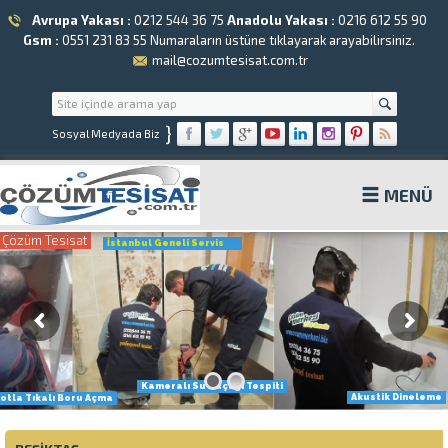
Avrupa Yakası :
0212 544 36 75
Anadolu Yakası :
0216 612 55 90
Gsm :
0551 231 83 55
Numaraların üstüne tıklayarak arayabilirsiniz.
mail@cozumtesisat.com.tr
}
Sosyal Medyada Biz
MENÜ
Çözüm Tesisat
İstanbul Geneli Servis
Kameralı Su Kaçağı Tespiti
Akustik Dineleme
otla Tıkalı Boru Açma