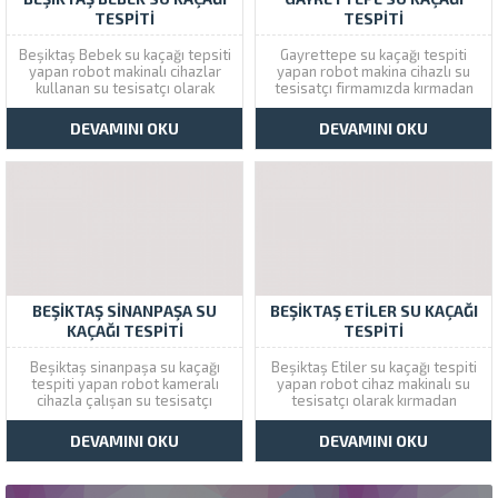
TESPITI
TESPITI
Beşiktaş Bebek su kaçağı tepsiti
Gayrettepe su kaçağı tespiti
yapan robot makinalı cihazlar
yapan robot makina cihazlı su
kullanan su tesisatçı olarak
tesisatçı firmamızda kırmadan
kırmadan son teknloji cihazlarla
dökmeden su kaçağı bulma
su kaçağı bulma servisi
yöntemleri uygulanmaktadır.
DEVAMINI OKU
DEVAMINI OKU
veriyoruz. Çözüm tesisat yılların
Çözüm Tesisat aynı gün içine
vermiş olduğu bilgi birikimi ve
Beşiktaş şubesinden çıkan
tecrübeyi modern cihazlarla
araçlarla Gayrettepe
birletştirdi Beşiktaş şubemizi
mahallesine servis
arayarak aynı gün hizmet...
sağlamaktadır. Gayrettepe
Cihazla Su Kaçağı Bulan
Tesisatçı Beşiktaş Gayrettepe
cihazla...
BEŞIKTAŞ SINANPAŞA SU
BEŞIKTAŞ ETILER SU KAÇAĞI
KAÇAĞI TESPITI
TESPITI
Beşiktaş sinanpaşa su kaçağı
Beşiktaş Etiler su kaçağı tespiti
tespiti yapan robot kameralı
yapan robot cihaz makinalı su
cihazla çalışan su tesisatçı
tesisatçı olarak kırmadan
olarak kırmadan dökmeden su
dökmeden su kaçağı bulma
kaçağı bulma servisi
servisi veriyoruz. Çözüm Tesisat
DEVAMINI OKU
DEVAMINI OKU
vermekteyiz. Çözüm Tesisat
Beşiktaş şubemizi arayarak aynı
Beşiktaş şubesinden çıkan
gün içinde son teknoloji
araçlarla ev ve iş yerlerinde
cihazlarla su arıza tespiti ve