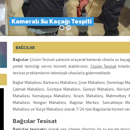
Kameralı Su Kaçağı Tespiti
BAĞCILAR
Bağcılar
Çözüm Tesisat şubesini arayarak kameralı cihazla su kaçağı t
petek temizliği servis hizmeti alabilirsiniz.
Çözüm Tesisat
İstanbu
tesisat problemlerini teknolojik cihazlarla gidermektedir.
Bağlar Mahallesi, Barbaros Mahallesi, Çınar Mahallesi, Demirkapı Mah
Çakmak Mahallesi, Göztepe Mahallesi, Güneşli Mahallesi, Hürriyet
Mahallesi, Kemalpaşa Mahallesi, Kirazlı Mahallesi, Mahmutbey 
Mahallesi, Yenigün Mahallesi, Bağcılar Merkez, Sancaktepe Mah
Mahallesi ve Yüzyıl Mahallesi olarak 7/24 tüm Bağcılarda hizmet ve
Bağcılar Tesisat
Bağcılar tesisatçı
olarak ses izleme cihazları ile su kaçağı tespi