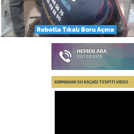
Robotla Tıkalı Boru Açma
HEMEN ARA
0551 231 83 55
KIRMADAN SU KAÇAĞI TESPITI VIDEO