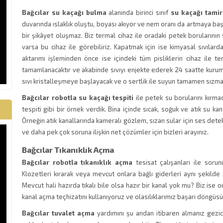
Bağcılar su kaçağı bulma
alanında birinci sınıf
su kaçağı tamir
duvarında ıslaklık oluştu, boyası akıyor ve nem oranı da artmaya baş
bir şikâyet oluşmaz. Biz termal cihaz ile oradaki petek borularının 
varsa bu cihaz ile görebiliriz. Kapatmak için ise kimyasal sıvılard
aktarımı işleminden önce ise içindeki tüm pisliklerin cihaz ile t
tamamlanacaktır ve akabinde sıvıyı enjekte ederek 24 saatte kurum
sıvı kristalleşmeye başlayacak ve o sertlik ile suyun tamamen sızma 
Bağcılar robotla su kaçağı tespiti
ile petek su borularını kırma
tespiti gibi bir örnek verdik. Bina içinde sıcak, soğuk ve atık su kan
Örneğin atık kanallarında kameralı gözlem, sızan sular için ses detekt
ve daha pek çok soruna ilişkin net çözümler için bizleri arayınız.
Bağcılar Tıkanıklık Açma
Bağcılar robotla tıkanıklık açma
tesisat çalışanları ile sorun
Klozetleri kırarak veya mevcut onlara bağlı giderleri aynı şekilde 
Mevcut hali hazırda tıkalı bile olsa hazır bir kanal yok mu? Biz ise 
kanal açma teçhizatını kullanıyoruz ve olasılıklarımız başarı döngüsü
Bağcılar tuvalet açma
yardımını şu andan itibaren almanız gezic