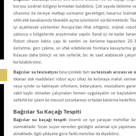
borusu sızdıran bölgeyi kırmadan bulabiliriz. Çok sayıda delinme ve
cihazımız ile nereye matkap vurmamız gerektiğini, hasarsız bulmak
sıhhi atık kanallarında tıkanıklık açma işlemlerini sürdürmektedir. Tı
iyi açabilecek yöntemler Avrupa’dan ithal ettiğimiz, orijinal robot
yalnızca o bölgelerde araştırmalar yapılır. Kanal içi ne kadar karanlı
Robot cihazın kablo çapı iki santim ve ilerleme kapasitesi 20-
ilerletme, geri çekme, un ufak edebilecek formlara kavuşturma gib
Kısacası daha bilinçli ve tek seferlik, bir, iki saat alabilecek ça
kurtulabilirsiniz.
Bağcılar su tesisatçısı
bina içindeki tüm
su tesisatı arızası ve 
tıkanan atık maddeleri robot açıcı cihaz ile kırılmaya mahal verm
veya içinde su kalmayan sifonların, bataryaların, muslukların garant
vakit kaybı olmadan çalışmaları hemen uygulayalım ve başlatalı
seferlik bir işlem ile mevcut sorunlarınızı ortadan kaldırma hedefimiz
Bağcılar Su Kaçağı Tespiti
Bağcılar su kaçağı tespiti
önemli ve işe yarayan metotlar il
sunmaktadır. Sızan suyun nereden geldiğini anlamak için yapılması
almaktadır. İlgili şikâyete göre farklı metotlar da diyebiliriz.