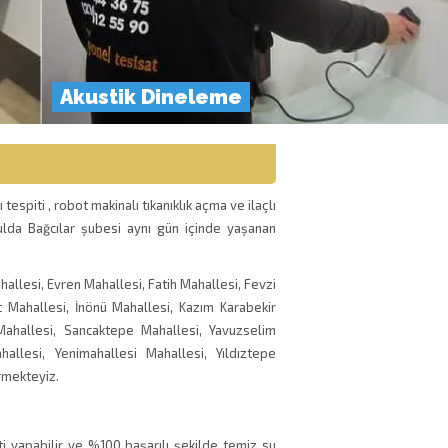
Akustik Dineleme
espiti , robot makinalı tıkanıklık açma ve ilaçlı
lda Bağcılar şubesi aynı gün içinde yaşanan
allesi, Evren Mahallesi, Fatih Mahallesi, Fevzi
 Mahallesi, İnönü Mahallesi, Kazım Karabekir
Mahallesi, Sancaktepe Mahallesi, Yavuzselim
allesi, Yenimahallesi Mahallesi, Yıldıztepe
rmekteyiz.
ti yapabilir ve %100 başarılı şekilde temiz su