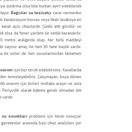
ya sızdırma olsa bile bunları ayırt edebilecek
tayız.
Bağcılar su tesisatçı
zarar vermeden
kalı kanalizasyon borusu veya tıkalı lavaboyu en
 kanal açıcı cihazlardır. Çünkü atık görülür ve
k olsa da fener yardımı ile netlik kazandırılır.
30 metre aralığında olup, her türlü maddeyi
i sayısız amaç ile tam 30 tane başlık vardır.
lışma ile sizler de tüm sorunlarınızdan tamamen
onarımı
için bizi tercih edebilirsiniz. Kanallarda
eden temizleyebiliriz. Çalışmayan, boşa dönen
ili onarımı için bizleri mutlaka arayın ve asla
m. Periyodik olarak bakıma gerek olmadan tek
 vardır.
e
su sızıntıları
problemi için kesin sonuçlar
 gerekenler arasında bazı cihaz analizleri yer