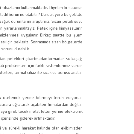
i
cihazlarını kullanmaktadır. Diyelim ki salonun
ladı! Sorun ne olabilir? Durduk yere bu şekilde
sağlık durumlarını araştırırız. Sızan petek suyu
an yararlanmaktayız. Petek içine kimyasalların
emizlenmesi uygulanır. Birkaç saatte bu işlem
ası için bekleriz. Sonrasında sızan bölgelerde
sorunu durabilir.
dan, petekleri çıkartmadan kırmadan su kaçağı
alı problemleri için farklı sistemlerimiz vardır.
örleri, termal cihaz ile sıcak su borusu analizi
u ötelemek yerine bitirmeyi tercih ediyoruz.
zarara uğratarak açabilen firmalardan değiliz.
oraya girebilecek metal teller yerine elektronik
 içerisinde giderek artmaktadır.
i ve sürekli hareket halinde olan ekibimizden