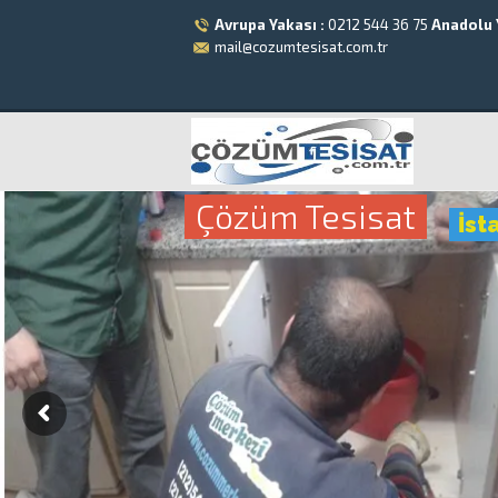
Avrupa Yakası :
0212 544 36 75
Anadolu 
mail@cozumtesisat.com.tr
Çözüm Tesisat
İst