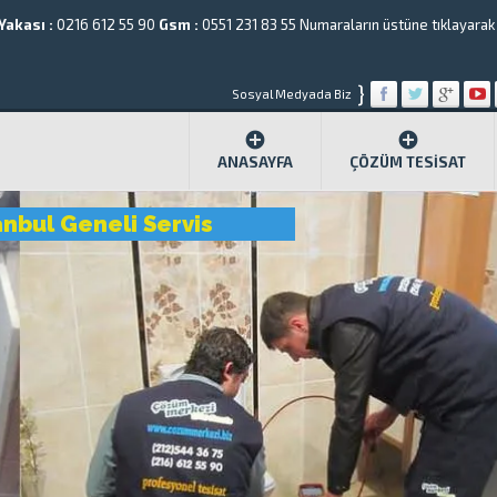
Yakası :
0216 612 55 90
Gsm :
0551 231 83 55
Numaraların üstüne tıklayarak a
}
Sosyal Medyada Biz
ANASAYFA
ÇÖZÜM TESISAT
anbul Geneli Servis