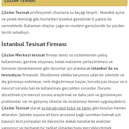
ÇÖZÜM TESISAT
Çözüm Tesisat
profesyonel cihazlarla su kaçağı tespiti , tıkanıklık açma
ve petek temizliği gibi hizmetleri İstanbul genelinde 6 şubesi ile
vermektedir. Kullanılan cihazlar çağın en modern gereçleridir bu yüzden
tercih sebebiyiz.
İstanbul Tesisat Firması
Çözüm Merkezi tesisat
firması temiz su sistemlerinin yanlış
kullanılması, gerilme oluşması, hatalı malzeme yerleştirilmesi ve
ömrünün tamamlanması gibi durumlar için aranılacak
İstanbul’da su
tesisatçısı
firmasıdır. Oksitlenme sıklıkla karşımıza çıkan bir sıkıntıdır ve
dış görünüşü eskimeye, renk değiştirmeye başlar, boruda pas oluşur ve o
mevcut sorunlu hali ile kullanılması gerçekten sorundur. Durumu
düzeltmek için mevcut sorunu araştırmak ve daha yeni ve görünmeyen
problemler var mı gelişmiş cihazlar ile incelemeyi hemen uygulayabiliriz.
Çözüm Tesisat
olarak
su kaçağı nasıl bulur ve tamiri
gibi konuları hemen
aktaralım. Şebeke suyuna ait boru arızasına bağlı sızıntıları bulmak için
basınçlı test pompaları ile dairenizle alakalı kanallarda analizler
yapıyoruz ve herhangi bir tadilat olmadan bunu gerçekleştirmek