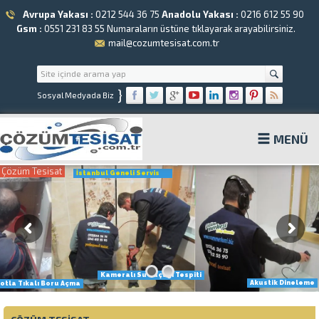
Avrupa Yakası :
0212 544 36 75
Anadolu Yakası :
0216 612 55 90
Gsm :
0551 231 83 55
Numaraların üstüne tıklayarak arayabilirsiniz.
mail@cozumtesisat.com.tr
}
Sosyal Medyada Biz
MENÜ
Çözüm Tesisat
İstanbul Geneli Servis
Kameralı Su Kaçağı Tespiti
Akustik Dineleme
otla Tıkalı Boru Açma