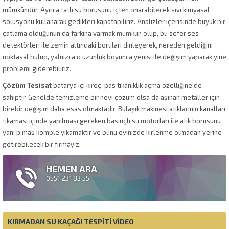
mümkündür. Ayrıca tatlı su borusunu içten onarabilecek sıvı kimyasal
solüsyonu kullanarak gedikleri kapatabiliriz. Analizler içerisinde büyük bir
çatlama olduğunun da farkına varmak mümkün olup, bu sefer ses
detektörleri ile zemin altındaki boruları dinleyerek, nereden geldiğini
noktasal bulup, yalnızca o uzunluk boyunca yenisi ile değişim yaparak yine
problemi giderebiliriz.
Çözüm Tesisat
batarya içi kireç, pas tıkanıklık açma özelliğine de
sahiptir. Genelde temizleme bir nevi çözüm olsa da aşınan metaller için
birebir değişim daha esas olmaktadır. Bulaşık makinesi atıklarının kanalları
tıkaması içinde yapılması gereken basınçlı su motorları ile atık borusunu
yani pimaş komple yıkamaktır ve bunu evinizde kirlenme olmadan yerine
getirebilecek bir firmayız.
HEMEN ARA
0551 231 83 55
KIRMADAN SU KAÇAĞI TESPITI VIDEO