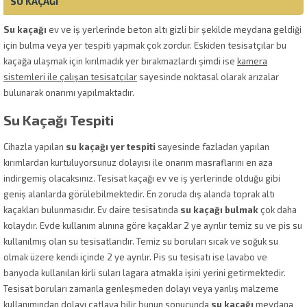
SU KAÇAĞI
Su kaçağı
ev ve iş yerlerinde beton altı gizli bir şekilde meydana geldiği
için bulma veya yer tespiti yapmak çok zordur. Eskiden tesisatçılar bu
kaçağa ulaşmak için kırılmadık yer bırakmazlardı şimdi ise
kamera
sistemleri ile çalışan tesisatçılar
sayesinde noktasal olarak arızalar
bulunarak onarımı yapılmaktadır.
Su Kaçağı Tespiti
Cihazla yapılan
su kaçağı yer tespiti
sayesinde fazladan yapılan
kırımlardan kurtuluyorsunuz dolayısı ile onarım masraflarını en aza
indirgemiş olacaksınız. Tesisat kaçağı ev ve iş yerlerinde olduğu gibi
geniş alanlarda görülebilmektedir. En zoruda dış alanda toprak altı
kaçakları bulunmasıdır. Ev daire tesisatında
su kaçağı bulmak
çok daha
kolaydır. Evde kullanım alınına göre kaçaklar 2 ye ayrılır temiz su ve pis su
kullanılmış olan su tesisatlarıdır. Temiz su boruları sıcak ve soğuk su
olmak üzere kendi içinde 2 ye ayrılır. Pis su tesisatı ise lavabo ve
banyoda kullanılan kirli suları lagara atmakla işini yerini getirmektedir.
Tesisat boruları zamanla genleşmeden dolayı veya yanlış malzeme
kullanımından dolayı çatlaya bilir bunun sonucunda
su kaçağı
meydana