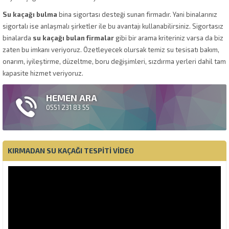
Su kaçağı bulma
bina sigortası desteği sunan firmadır. Yani binalarınız
sigortalı ise anlaşmalı şirketler ile bu avantajı kullanabilirsiniz. Sigortasız
binalarda
su kaçağı bulan firmalar
gibi bir arama kriteriniz varsa da biz
zaten bu imkanı veriyoruz. Özetleyecek olursak temiz su tesisatı bakım,
onarım, iyileştirme, düzeltme, boru değişimleri, sızdırma yerleri dahil tam
kapasite hizmet veriyoruz.
HEMEN ARA
0551 231 83 55
KIRMADAN SU KAÇAĞI TESPITI VIDEO