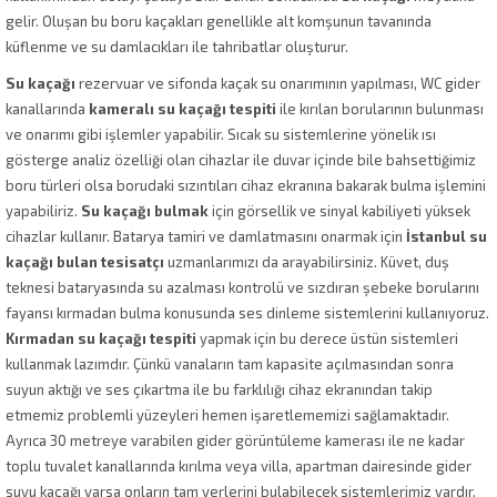
gelir. Oluşan bu boru kaçakları genellikle alt komşunun tavanında
küflenme ve su damlacıkları ile tahribatlar oluşturur.
Su kaçağı
rezervuar ve sifonda kaçak su onarımının yapılması, WC gider
kanallarında
kameralı su kaçağı tespiti
ile kırılan borularının bulunması
ve onarımı gibi işlemler yapabilir. Sıcak su sistemlerine yönelik ısı
gösterge analiz özelliği olan cihazlar ile duvar içinde bile bahsettiğimiz
boru türleri olsa borudaki sızıntıları cihaz ekranına bakarak bulma işlemini
yapabiliriz.
Su kaçağı bulmak
için görsellik ve sinyal kabiliyeti yüksek
cihazlar kullanır. Batarya tamiri ve damlatmasını onarmak için
İstanbul su
kaçağı bulan tesisatçı
uzmanlarımızı da arayabilirsiniz. Küvet, duş
teknesi bataryasında su azalması kontrolü ve sızdıran şebeke borularını
fayansı kırmadan bulma konusunda ses dinleme sistemlerini kullanıyoruz.
Kırmadan su kaçağı tespiti
yapmak için bu derece üstün sistemleri
kullanmak lazımdır. Çünkü vanaların tam kapasite açılmasından sonra
suyun aktığı ve ses çıkartma ile bu farklılığı cihaz ekranından takip
etmemiz problemli yüzeyleri hemen işaretlememizi sağlamaktadır.
Ayrıca 30 metreye varabilen gider görüntüleme kamerası ile ne kadar
toplu tuvalet kanallarında kırılma veya villa, apartman dairesinde gider
suyu kaçağı varsa onların tam yerlerini bulabilecek sistemlerimiz vardır.