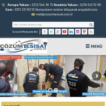
Avrupa Yakası :
0212 544 36 75
Anadolu Yakası :
0216 612 55 90
Gsm :
0551 231 83 55
Numaraların üstüne tıklayarak arayabilirsiniz.
mail@cozumtesisat.com.tr
}
Sosyal Medyada Biz
MENÜ
Çözüm Tesisat
İstanbul Geneli Servis
Kameralı Su Kaçağı Tespiti
Akustik Dineleme
otla Tıkalı Boru Açma