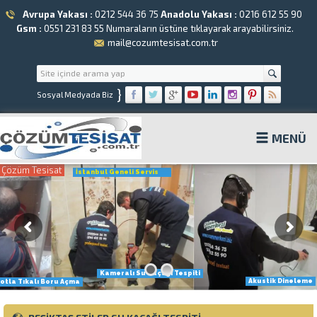
Avrupa Yakası :
0212 544 36 75
Anadolu Yakası :
0216 612 55 90
Gsm :
0551 231 83 55
Numaraların üstüne tıklayarak arayabilirsiniz.
mail@cozumtesisat.com.tr
}
Sosyal Medyada Biz
MENÜ
Çözüm Tesisat
İstanbul Geneli Servis
Kameralı Su Kaçağı Tespiti
Akustik Dineleme
otla Tıkalı Boru Açma