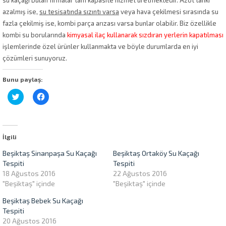
azalmış ise,
su tesisatında sızıntı varsa
veya hava çekilmesi sırasında su
fazla çekilmiş ise, kombi parça arızası varsa bunlar olabilir. Biz özellikle
kombi su borularında
kimyasal ilaç kullanarak
sızdıran yerlerin kapatılması
işlemlerinde özel ürünler kullanmakta ve böyle durumlarda en iyi
çözümleri sunuyoruz.
Bunu paylaş:
Twitter
Facebook'ta
üzerinde
paylaşmak
paylaşmak
için
için
tıklayın
tıklayın
(Yeni
(Yeni
pencerede
pencerede
açılır)
İlgili
açılır)
Beşiktaş Sinanpaşa Su Kaçağı
Beşiktaş Ortaköy Su Kaçağı
Tespiti
Tespiti
18 Ağustos 2016
22 Ağustos 2016
"Beşiktaş" içinde
"Beşiktaş" içinde
Beşiktaş Bebek Su Kaçağı
Tespiti
20 Ağustos 2016