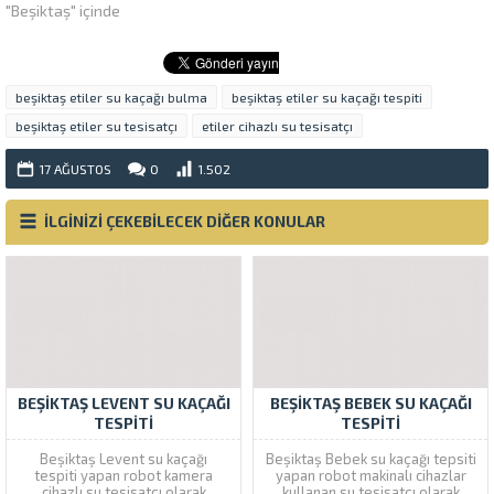
"Beşiktaş" içinde
beşiktaş etiler su kaçağı bulma
beşiktaş etiler su kaçağı tespiti
beşiktaş etiler su tesisatçı
etiler cihazlı su tesisatçı
17 AĞUSTOS
0
1.502
İLGİNİZİ ÇEKEBİLECEK DİĞER KONULAR
BEŞIKTAŞ LEVENT SU KAÇAĞI
BEŞIKTAŞ BEBEK SU KAÇAĞI
TESPITI
TESPITI
Beşiktaş Levent su kaçağı
Beşiktaş Bebek su kaçağı tepsiti
tespiti yapan robot kamera
yapan robot makinalı cihazlar
cihazlı su tesisatçı olarak
kullanan su tesisatçı olarak