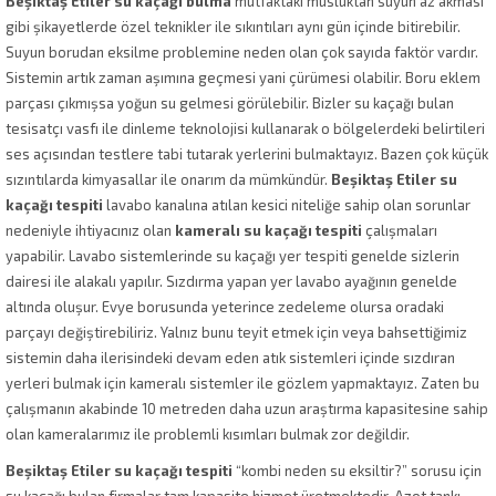
Beşiktaş Etiler su kaçağı bulma
mutfaktaki musluktan suyun az akması
gibi şikayetlerde özel teknikler ile sıkıntıları aynı gün içinde bitirebilir.
Suyun borudan eksilme problemine neden olan çok sayıda faktör vardır.
Sistemin artık zaman aşımına geçmesi yani çürümesi olabilir. Boru eklem
parçası çıkmışsa yoğun su gelmesi görülebilir. Bizler su kaçağı bulan
tesisatçı vasfı ile dinleme teknolojisi kullanarak o bölgelerdeki belirtileri
ses açısından testlere tabi tutarak yerlerini bulmaktayız. Bazen çok küçük
sızıntılarda kimyasallar ile onarım da mümkündür.
Beşiktaş Etiler su
kaçağı tespiti
lavabo kanalına atılan kesici niteliğe sahip olan sorunlar
nedeniyle ihtiyacınız olan
kameralı su kaçağı tespiti
çalışmaları
yapabilir. Lavabo sistemlerinde su kaçağı yer tespiti genelde sizlerin
dairesi ile alakalı yapılır. Sızdırma yapan yer lavabo ayağının genelde
altında oluşur. Evye borusunda yeterince zedeleme olursa oradaki
parçayı değiştirebiliriz. Yalnız bunu teyit etmek için veya bahsettiğimiz
sistemin daha ilerisindeki devam eden atık sistemleri içinde sızdıran
yerleri bulmak için kameralı sistemler ile gözlem yapmaktayız. Zaten bu
çalışmanın akabinde 10 metreden daha uzun araştırma kapasitesine sahip
olan kameralarımız ile problemli kısımları bulmak zor değildir.
Beşiktaş Etiler su kaçağı tespiti
“kombi neden su eksiltir?” sorusu için
su kaçağı bulan firmalar tam kapasite hizmet üretmektedir. Azot tankı