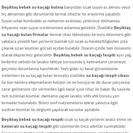
Beşiktaş bebek su kaçağı bulma
banyodan sıcak suyun az akması veya
hiç akmaması gibi durumlarda termal cihazlar ile araştırma yapabilir.
Suyun ısıtan kombideki su miktarının azalması, yeterince dolmaması
ihtiyacınız olan suyun üretilmemesi anlamına gelebilir. Özellikle
Beşiktaş
su kaçağı bulan firmalar
termal cihaz teknolojisi ile boru delinmesi gibi
vakalara yönelik tam yerlerini bulmak için sıcak su hareketliliğinden yola
çıkarak sızan kısımları görsel açıdan bulabilir. Onarım içinde tam donanımlı
olarak ekiplerimiz gelecektir.
Beşiktaş bebek su kaçağı tespiti
aşırı yağ
birikintisi sebebi ile lavabo tahliye borusunda iç katmanların çürümeye
geçmesi durumlarına hazırlıklıdır. Yaylı gider içi kanal görüntüleme
sistemleri ile su kaçağı bulan tesisatçı özellikle
su kaçağı tespit cihazı
ile tüm kamera ekipmanlarını kullanır ve ne boruya ne de duvar parçasına
zarar gelmesine izin vermeden ilgili kanal içine cihaz ile bakar. Bu sayede
tüm sızdırılan kısımlar, damlama yapan lavabo sıhhi atık borusu yeri
kırmadan bulunabilir. Birinci sınıf malzemelerin tekrar yalnızca ilgili
sızdıran kısımlar ile değişimi yapılarak sorunlar aşılabilir.
Beşiktaş bebek su kaçağı tespiti
sıcak su kaçak yerlerini analiz etme ve
kameralı su kaçağı tespiti
gibi işlemlerde öncü adımlar sunmaktadır.
Sızan suyun damlayacak yerlerini bazen görebilirsiniz, ama her zaman bu