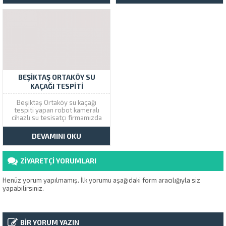
sızıntılarının yerini kamera
gün içinde son teknoloji
sistemleri ile yerini tespit
cihazlarla su arıza tespiti ve
etmektedir. Hemen Beşiktaş
tıkanık boru açma hizmeti
şubemizi arayarak aynı gün
alabilirsiniz. Etiler...
içinde hizmet...
BEŞIKTAŞ ORTAKÖY SU
KAÇAĞI TESPITI
Beşiktaş Ortaköy su kaçağı
tespiti yapan robot kameralı
cihazlı su tesisatçı firmamızda
kırmadan dökemden su kaçağı
bulma hizmeti verilmektedir.
DEVAMINI OKU
Çözüm Tesisat yeni nesil
cihazları kullanarak su sızıntı
problemlerine son veriyor.
ZİYARETÇİ YORUMLARI
Beşiktaş şubemizi arayarak aynı
gün içinde servis talebinde
bulunabilirsiniz. Ortaköy...
Henüz yorum yapılmamış. İlk yorumu aşağıdaki form aracılığıyla siz
yapabilirsiniz.
BİR YORUM YAZIN