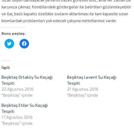
karşınıza çıkmaz. Kombilerdeki göstergeler ile belirtileri gözlemleyebilir
ve ilaç bazlı kapatıcı özellikle sıvıların aktarılması ile tam kapasite sızan
kısımlardaki problemleri yok edecek çalışma metotlarımız vardır.
Bunu paylaş:
Twitter
Facebook'ta
üzerinde
paylaşmak
paylaşmak
için
için
tıklayın
tıklayın
(Yeni
(Yeni
pencerede
pencerede
açılır)
İlgili
açılır)
Beşiktaş Ortaköy Su Kaçağı
Beşiktaş Levent Su Kaçağı
Tespiti
Tespiti
22 Ağustos 2016
21 Ağustos 2016
"Beşiktaş" içinde
"Beşiktaş" içinde
Beşiktaş Etiler Su Kaçağı
Tespiti
17 Ağustos 2016
"Beşiktaş" içinde