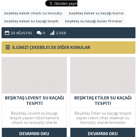
beşiktaş bebek cihazlı su tesisatçı
beşiktaş bebek su kaçağı bulma
beşiktaş bebek su kaçağı tespiti
beşiktaş su kaçağı bulan firmalar
20 AĞUSTOS
0
2.058
İLGİNİZİ ÇEKEBİLECEK DİĞER KONULAR
BEŞIKTAŞ LEVENT SU KAÇAĞI
BEŞIKTAŞ ETILER SU KAÇAĞI
TESPITI
TESPITI
Beşiktaş Levent su kaçağı
Beşiktaş Etiler su kaçağı tespiti
tespiti yapan robot kamera
yapan robot cihaz makinalı su
cihazlı su tesisatçı olarak
tesisatçı olarak kırmadan
kırmadna dökmeden su kaçağı
dökmeden su kaçağı bulma
bulma servisi veriyoruz. Çözüm
servisi veriyoruz. Çözüm Tesisat
DEVAMINI OKU
DEVAMINI OKU
Tesisat bununmayan gizli su
Beşiktaş şubemizi arayarak aynı