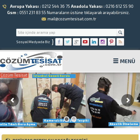
Avrupa Yakası :
0212 544 36 75
Anadolu Yakası :
0216 612 55 90
Gsm :
0551 231 83 55
Numaraların üstüne tıklayarak arayabilirsiniz.
mail@cozumtesisat.com.tr
}
Sosyal Medyada Biz
MENÜ
Çözüm Tesisat
İstanbul Geneli Servis
Kameralı Su Kaçağı Tespiti
Akustik Dineleme
otla Tıkalı Boru Açma