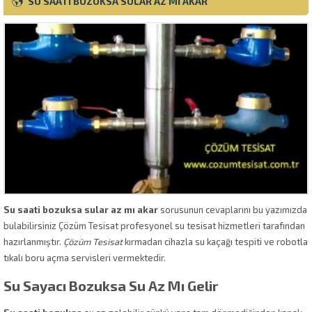
SU SAATI BOZUKSA SULAR AZ MI AKAR
Su saati bozuksa sular az mı akar
sorusunun cevaplarını bu yazımızda
bulabilirsiniz Çözüm Tesisat profesyonel su tesisat hizmetleri tarafından
hazırlanmıştır.
Çözüm Tesisat
kırmadan cihazla su kaçağı tespiti ve robotla
tıkalı boru açma servisleri vermektedir.
Su Sayacı Bozuksa Su Az Mı Gelir