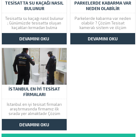
TESISATTA SU KAÇAĞI NASIL
PARKELERDE KABARMA VAR
BULUNUR
NEDEN OLABILIR
Tesisatta su kaçağı nasıl bulunur
Parkelerde kabarma var neden
; Günümüzde tesisatta oluşan
olabilir ? Çözüm Tesisat
kaçakları kırmadan bulma
kameralı sistem ve ölçüm
yöntemleri uygulanmaktadır.
cihazları ile su kaçağı yer tespti
Çözüm Tesisat firmamız
yapabilir. Çözüm Tesisat parke
DEVAMINI OKU
DEVAMINI OKU
profesyonel olarak su kaçağı
kabarması konusunda uzman
tespit cihazları kullanarak
destek alabileceğiniz
sızıntının yerini kırmadan önce
profesyonel tesisat firmasıdır.
bulur. Tesisatta Su Kaçağı Bulan
Parkeler evin hem daha güzel
Firmalar Tesisatta su kaçağı
görünmesini hem de daha
nasıl bulunur artık...
sıcak...
İSTANBUL EN İYI TESISAT
FIRMALARI
İstanbul en iyi tesisat firmaları
araştırmasında firmamız ilk
sırada yer almaktadır Çözüm
Tesisat son teknoloji cihazları
kullanarak hizmet veriyor.
DEVAMINI OKU
Çözüm Tesisat İstanbul geneli 6
şube 9 servis aracı ile hizmet
vermektedir. Kameralı Cihazla