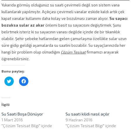
Yukarıda görmüş olduğunuz su saati çevirmeli değil son sistem vana
kullanılarak yapılmıştır. Açıkçası çevirmeli vanalar eskide kaldı artık çek
kapat vanalar kullanımı daha kolay ve bozulması zaman alıyor.
Su sayacı
bozuksa sular az akar
önlemi basit su sayacısını değiştirmek. Şunu
belirtmek isteriz ki su sayacının vanası değilde içinde de bir tıkanıklık
olabilir. Şehir şebeke hatlarından gelen çamurlaşma özellikle sular uzun
süre gidip geldiği aşamalarda su saatini bozabilir. Su sayaçlarınızda her
hangi bir problem olup olmadığını
Çözüm Tesisat
firmamızı arayarak
öğrenebilirsiniz.
Bunu paylaş:
Twitter
Facebook'ta
üzerinde
paylaşmak
paylaşmak
için
için
tıklayın
tıklayın
(Yeni
(Yeni
pencerede
pencerede
açılır)
İlgili
açılır)
Su Saati Boşa Dönüyor
Su saati kilidi nasıl açılır
1 Mart 2016
9 Haziran 2016
"Çözüm Tesisat Bilgi" içinde
"Çözüm Tesisat Bilgi" içinde