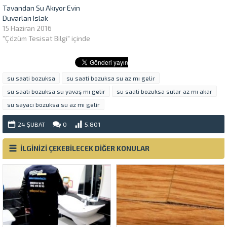
Tavandan Su Akıyor Evin
Duvarları Islak
15 Haziran 2016
"Çözüm Tesisat Bilgi" içinde
su saati bozuksa
su saati bozuksa su az mı gelir
su saati bozuksa su yavaş mı gelir
su saati bozuksa sular az mı akar
su sayacı bozuksa su az mı gelir
24 ŞUBAT
0
5.801
İLGİNİZİ ÇEKEBİLECEK DİĞER KONULAR