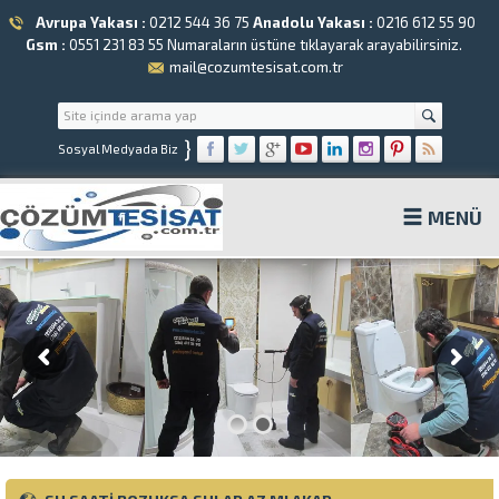
Avrupa Yakası :
0212 544 36 75
Anadolu Yakası :
0216 612 55 90
Gsm :
0551 231 83 55
Numaraların üstüne tıklayarak arayabilirsiniz.
mail@cozumtesisat.com.tr
}
Sosyal Medyada Biz
MENÜ