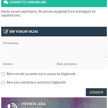
ZİYARETÇİ YORUMLARI
Su Kaçaklarını Buluyoruz Alt
komşudan gelen şikayetle...
Henüz yorum yapılmamış. İlk yorumu aşağıdaki form aracılığıyla siz
yapabilirsiniz.
BİR YORUM YAZIN
Beni sonraki yorumlar için e-posta ile bilgilendir.
Beni yeni yazılarda e-posta ile bilgilendir.
HEMEN ARA