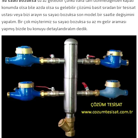
Su saati bozuksa
su az gelebilir çünkü vana tam dönmediğinden kapalı
konumda olsa bile azda olsa su gelebilir çözümü basit sıradan bir tesisat
ustası veya bizi arayın su sayacı bozuksa son model bir saatle değişimini
yapalım. Bir çok müşterimiz su sayacı bozuksa su az mı gelir araması
yapmış bizde bu konuyu detaylandıralım dedik.