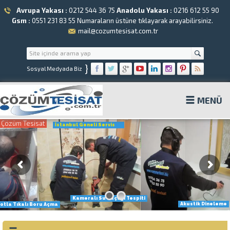
Avrupa Yakası :
0212 544 36 75
Anadolu Yakası :
0216 612 55 90
Gsm :
0551 231 83 55
Numaraların üstüne tıklayarak arayabilirsiniz.
mail@cozumtesisat.com.tr
}
Sosyal Medyada Biz
MENÜ
Çözüm Tesisat
İstanbul Geneli Servis
Kameralı Su Kaçağı Tespiti
Akustik Dineleme
otla Tıkalı Boru Açma