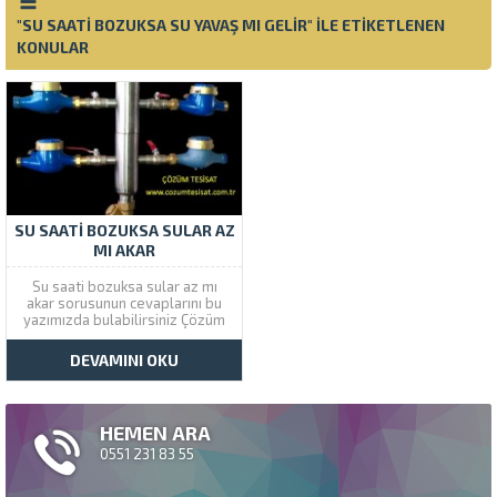
"SU SAATI BOZUKSA SU YAVAŞ MI GELIR" ILE ETIKETLENEN
KONULAR
SU SAATI BOZUKSA SULAR AZ
MI AKAR
Su saati bozuksa sular az mı
akar sorusunun cevaplarını bu
yazımızda bulabilirsiniz Çözüm
Tesisat profesyonel su tesisat
hizmetleri tarafından
DEVAMINI OKU
hazırlanmıştır. Çözüm Tesisat
kırmadan cihazla su kaçağı
tespiti ve robotla tıkalı boru
açma servisleri vermektedir. Su
HEMEN ARA
Sayacı Bozuksa Su Az Mı...
0551 231 83 55