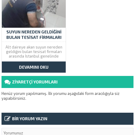
Kamera ile boru içini
istemedikleri en büyük
görüntüledikten sonra tıkanıklık
sorunlardan birisi tesisat
var...
problemleridir. Eğer...
SUYUN NEREDEN GELDIĞINI
BULAN TESISAT FIRMALARI
Alt daireye akan suyun nereden
geldiğini bulan tesisat firmaları
arasında İstanbul genelinde
kameralı robot cihazla 99 TL su
kaçağı fiyatı ile servis
DEVAMINI OKU
vermekteyiz. Çözüm Tesisat
Avrupa ve Anadolu Yakasında 5
şube 9 servis aracı ile hizmet
ZİYARETÇİ YORUMLARI
vermektedir. Alt Daireye
Nereden...
Henüz yorum yapılmamış. İlk yorumu aşağıdaki form aracılığıyla siz
yapabilirsiniz.
BİR YORUM YAZIN