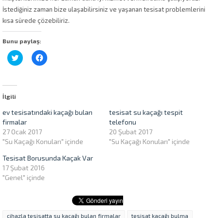
İstediğiniz zaman bize ulaşabilirsiniz ve yaşanan tesisat problemlerini
kısa sürede çözebiliriz.
Bunu paylaş:
Twitter
Facebook'ta
üzerinde
paylaşmak
paylaşmak
için
için
tıklayın
tıklayın
(Yeni
(Yeni
pencerede
pencerede
açılır)
İlgili
açılır)
ev tesisatındaki kaçağı bulan
tesisat su kaçağı tespit
firmalar
telefonu
27 Ocak 2017
20 Şubat 2017
"Su Kaçağı Konuları" içinde
"Su Kaçağı Konuları" içinde
Tesisat Borusunda Kaçak Var
17 Şubat 2016
"Genel" içinde
cihazla tesisatta su kaçağı bulan firmalar
tesisat kaçağı bulma