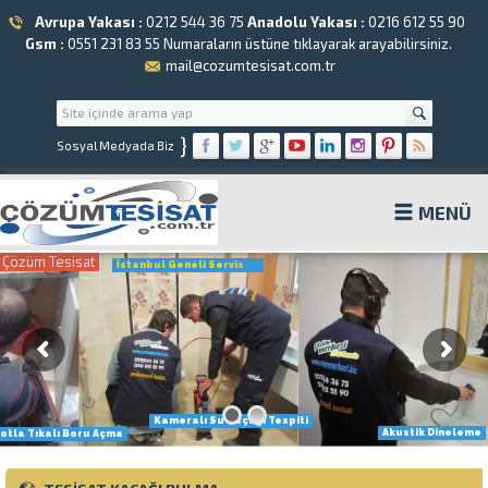
Avrupa Yakası :
0212 544 36 75
Anadolu Yakası :
0216 612 55 90
Gsm :
0551 231 83 55
Numaraların üstüne tıklayarak arayabilirsiniz.
mail@cozumtesisat.com.tr
}
Sosyal Medyada Biz
MENÜ
Çözüm Tesisat
İstanbul Geneli Servis
Kameralı Su Kaçağı Tespiti
Akustik Dineleme
otla Tıkalı Boru Açma