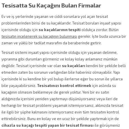
Tesisatta Su Kaçağını Bulan Firmalar
Ev ve iş yerlerinde yaşanan ve ciddi sorunlara yol açan tesisat
problemlerinden birisi de su kaçaklarıdır. Tesisat boruları inşaat yapısı
içerisinde olduğu için
su kaçaklarının tespiti
oldukça zordur. Bütün
tesisatın incelenerek su kaçağının bulunması
gerekir. İşte buda uzunca bir
zaman ve yüklü bir tadilat masrafını da beraberinde getirir.
Tesisat sistemi inşaat yapısı içerisinde olduğu için yaşanan delinme,
yıpranma gibi durumları görmeniz ve kolay kolay anlamanız mümkün
değildir. Tesisat içerisinde var olan
su kaçakları
kendini bir şekilde belli
etmeden zaten bu sorunun varlığından bile haberiniz olmayabilir. Yapı
içerisinde ki su kendine bir yol bulup ilerlerse eğer bu sorun ile yıllarca
bile yaşayabilirsiniz.
Tesisatınızı kontrol ettirmek
için aslında su
kaçağının olmasını beklemeye de gerek yoktur. Yeni bir ev satın
aldığınızda içerisini yeniden yaptırmayı düşünüyorsanız veya ileri de
herhangi bir tesisat problemi yaşamak istemiyorsanız, aklınızda tesisat
ile ilgili bir şüphe kalmasını istemiyorsanız evin tüm tesisatını kontrol
ettirebilirsiniz. Bunu en kolay ve en ucuz bir şekilde yaptırmak için de
cihazla su kaçağı tespiti yapan bir tesisat firması
ile görüşmeniz