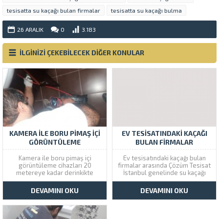
tesisatta su kaçağı bulan firmalar
tesisatta su kaçağı bulma
26 ARALIK
0
3.183
İLGİNİZİ ÇEKEBİLECEK DİĞER KONULAR
KAMERA ILE BORU PIMAŞ IÇI
EV TESISATINDAKI KAÇAĞI
GÖRÜNTÜLEME
BULAN FIRMALAR
Kamera ile boru pimaş içi
Ev tesisatındaki kaçağı bulan
görüntüleme cihazları 20
firmalar arasında Çözüm Tesisat
metereye kadar derinkikte
İstanbul genelinde su kaçağı
tesisatın içini
bulma ve onarım servisi
görüntüleyebiliyoruz. Tıkanıklık
vermektedir. Kırmadan robot
DEVAMINI OKU
DEVAMINI OKU
mı var yoksa su kaçağı mı ?
makineli cihazlarla tesisat
Çözüm Tesisat kamera
içinde sızdıran yeri noktasal
sistemleri ile görüntüleme
olarak tespitini yapıyoruz. Ev
yaptıktan sonra çözümler sunar.
sahiplerinin yaşamak