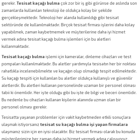
gerekir.
Tesisat kaçağı bulma
çok zor bir iş gibi görünse de aslında son
zamanlarda kullanılan teknoloji ile oldukça kolay bir şekilde
gerçekleşmektedir. Teknoloji her alanda kullanıldığı gibi tesisat
sektöründe de kullanılmaktadır. Birçok tesisat firması işlerini daha kolay
yapabilmek, zaman kaybetmemek ve müşterilerine daha iyi hizmet
vermek adına tesisat kaçağı bulma işlemleri için bu aletleri
kullanmaktadır.
Tesisat kaçağı bulma
işlemi için kameralar, dinleme cihazları ve test
pompaları kullanılmaktadır. Bu aletler yardımıyla tesisatın her bir noktası
rahatlıkla incelenebilmekte ve kaçağın olup olmadığı tespit edilmektedir.
Su kaçağı tespiti için kullanılan bu aletler oldukça kullanışlı ve güvenilir
aletlerdir. Bu aletleri kullanan personelinde uzaman bir personel olması
tabii ki önemlidir. Her işte olduğu gibi bu işte de bilgi ve beceri önemlidir.
Bu nedenle bu cihazları kullanan kişilerin alanında uzman olan bir
personel olması gerekir.
Tesisatta yaşanan problemler için vakit kaybetmeden etkili sonuçlara
ulaşmak istiyorsanız
tesisat su kaçağı bulma işi yapan firmalara
ulaşmanız sizin için en iyisi olacaktır. Biz tesisat firması olarak bu konuda
müşterilerimize her zaman daha iyi hizmet vermek adına çalışıyoruz.