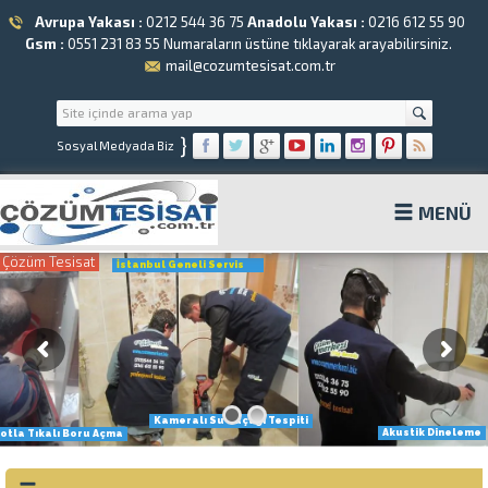
Avrupa Yakası :
0212 544 36 75
Anadolu Yakası :
0216 612 55 90
Gsm :
0551 231 83 55
Numaraların üstüne tıklayarak arayabilirsiniz.
mail@cozumtesisat.com.tr
}
Sosyal Medyada Biz
MENÜ
Çözüm Tesisat
İstanbul Geneli Servis
Kameralı Su Kaçağı Tespiti
Akustik Dineleme
otla Tıkalı Boru Açma