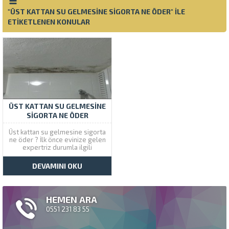
"ÜST KATTAN SU GELMESINE SIGORTA NE ÖDER" ILE
ETIKETLENEN KONULAR
ÜST KATTAN SU GELMESINE
SIGORTA NE ÖDER
Üst kattan su gelmesine sigorta
ne öder ? İlk önce evinize gelen
expertriz durumla ilgili
raporlama tutar bunun
sonucunda görevlendirilen
DEVAMINI OKU
yetkili tesisatçı maliyet
çıkartarak şirkete sunar. Maliyet
Yapılacak İşe Göre Değişir Üst
kattan su gelmesine belli bir
HEMEN ARA
ücret ödemesi yoktur...
0551 231 83 55