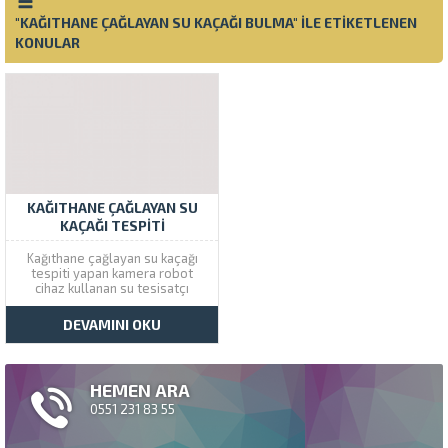
"KAĞITHANE ÇAĞLAYAN SU KAÇAĞI BULMA" ILE ETIKETLENEN
KONULAR
KAĞITHANE ÇAĞLAYAN SU
KAÇAĞI TESPITI
Kağıthane çağlayan su kaçağı
tespiti yapan kamera robot
cihaz kullanan su tesisatçı
olarak aynı gün içinde kırma
dökme yapadan su kaçağı bulma
DEVAMINI OKU
servisi alabilirsiniz. Çözüm
Tesisat son teknolji cihazları
kullanarak hem temiz hemde pis
tesisatında meydana gelen
HEMEN ARA
kaçakları tespit etmektedir....
0551 231 83 55