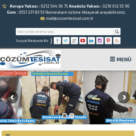
Avrupa Yakası :
0212 544 36 75
Anadolu Yakası :
0216 612 55 90
Gsm :
0551 231 83 55
Numaraların üstüne tıklayarak arayabilirsiniz.
mail@cozumtesisat.com.tr
}
Sosyal Medyada Biz
MENÜ
Çözüm Tesisat
İstanbul Geneli Servis
Kameralı Su Kaçağı Tespiti
Akustik Dineleme
otla Tıkalı Boru Açma