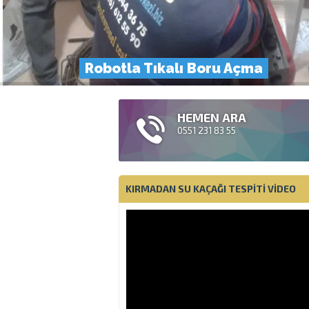
Robotla Tıkalı Boru Açma
HEMEN ARA
0551 231 83 55
KIRMADAN SU KAÇAĞI TESPITI VIDEO