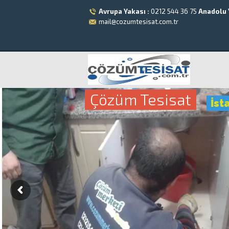
Avrupa Yakası :
0212 544 36 75
Anadolu 
mail@cozumtesisat.com.tr
Çözüm Tesisat
İst