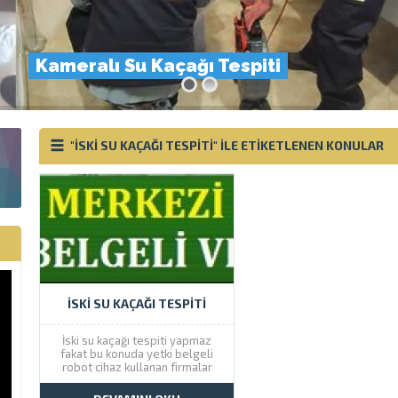
Kameralı Su Kaçağı Tespiti
"ISKI SU KAÇAĞI TESPITI" ILE ETIKETLENEN KONULAR
İSKI SU KAÇAĞI TESPITI
İski su kaçağı tespiti yapmaz
fakat bu konuda yetki belgeli
robot cihaz kullanan firmalar
vardır Çözüm Tesisat olarak
İstanbul genelinde 99 TL ye