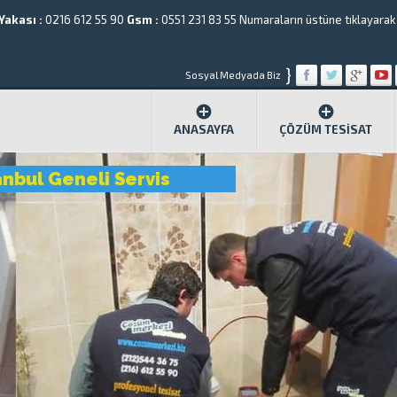
Yakası :
0216 612 55 90
Gsm :
0551 231 83 55
Numaraların üstüne tıklayarak a
}
Sosyal Medyada Biz
ANASAYFA
ÇÖZÜM TESISAT
anbul Geneli Servis