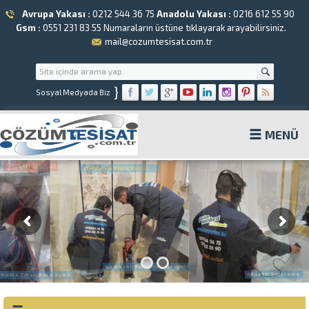
Avrupa Yakası :
0212 544 36 75
Anadolu Yakası :
0216 612 55 90
Gsm :
0551 231 83 55
Numaraların üstüne tıklayarak arayabilirsiniz.
mail@cozumtesisat.com.tr
}
Sosyal Medyada Biz
MENÜ