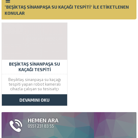
"BEŞIKTAŞ SINANPAŞA SU KAÇAĞI TESPITI" ILE ETIKETLENEN
KONULAR
BEŞIKTAŞ SINANPAŞA SU
KAÇAĞI TESPITI
Beşiktaş sinanpaşa su kaçağı
tespiti yapan robot kameralı
cihazla çalışan su tesisatçı
olarak kırmadan dökmeden su
kaçağı bulma servisi
DEVAMINI OKU
vermekteyiz. Çözüm Tesisat
Beşiktaş şubesinden çıkan
araçlarla ev ve iş yerlerinde
oluşan su sızıntı problemlerini
HEMEN ARA
gidermektedir. Sinanpaşa
Cihazla Su Kaçağı Bakan...
0551 231 83 55