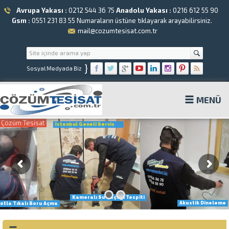
Avrupa Yakası :
0212 544 36 75
Anadolu Yakası :
0216 612 55 90
Gsm :
0551 231 83 55
Numaraların üstüne tıklayarak arayabilirsiniz.
mail@cozumtesisat.com.tr
}
Sosyal Medyada Biz
MENÜ
Çözüm Tesisat
İstanbul Geneli Servis
Kameralı Su Kaçağı Tespiti
Akustik Dineleme
otla Tıkalı Boru Açma