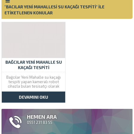
"BACILAR YENI MAHALLESI SU KAÇAĞI TESPITI" ILE
ETIKETLENEN KONULAR
BAĞCILAR YENI MAHALLE SU
KAÇAĞI TESPITI
Bağcılar Yeni Mahalle su kaçağı
tespiti yapan kameralı robot
cihazla bulan tesisatçı olarak
kırmadan dökemden su kaçağı
bulma ve onarım servisi
DEVAMINI OKU
vermekteyiz. Çözüm Tesisat su
kaçağı problemlerine Bağcılar
şubesi size bir telefon kadar
yakındır. Bağcılar Su Kaçağı
HEMEN ARA
Servisi Bağcılar yeni...
0551 231 83 55