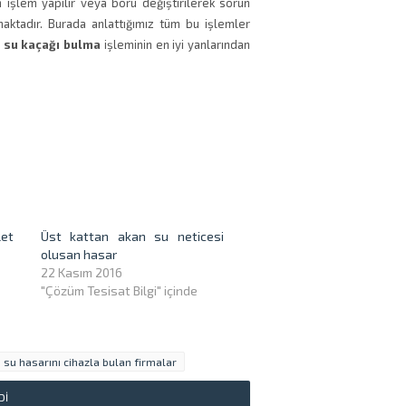
n işlem yapılır veya boru değiştirilerek sorun
aktadır. Burada anlattığımız tüm bu işlemler
 su kaçağı bulma
işleminin en iyi yanlarından
let
Üst kattan akan su neticesi
olusan hasar
22 Kasım 2016
"Çözüm Tesisat Bilgi" içinde
su hasarını cihazla bulan firmalar
DI