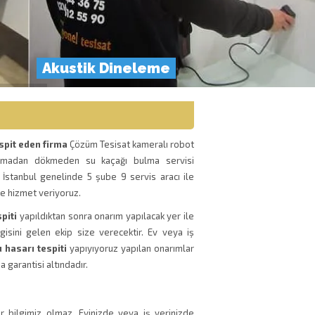
Akustik Dineleme
spit eden firma
Çözüm Tesisat kameralı robot
kırmadan dökmeden su kaçağı bulma servisi
 İstanbul genelinde 5 şube 9 servis aracı ile
de hizmet veriyoruz.
piti
yapıldıktan sonra onarım yapılacak yer ile
bilgisini gelen ekip size verecektir. Ev veya iş
 hasarı tespiti
yapıyıyoruz yapılan onarımlar
ma garantisi altındadır.
 bilgimiz olmaz. Evinizde veya iş yerinizde