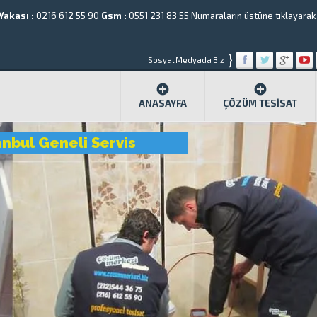
Yakası :
0216 612 55 90
Gsm :
0551 231 83 55
Numaraların üstüne tıklayarak a
}
Sosyal Medyada Biz
ANASAYFA
ÇÖZÜM TESISAT
anbul Geneli Servis