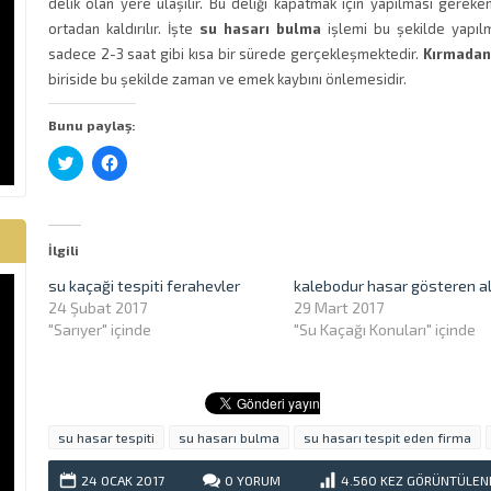
delik olan yere ulaşılır. Bu deliği kapatmak için yapılması gereke
ortadan kaldırılır. İşte
su hasarı bulma
işlemi bu şekilde yapılm
sadece 2-3 saat gibi kısa bir sürede gerçekleşmektedir.
Kırmadan
biriside bu şekilde zaman ve emek kaybını önlemesidir.
Bunu paylaş:
Twitter
Facebook'ta
üzerinde
paylaşmak
paylaşmak
için
için
tıklayın
tıklayın
(Yeni
(Yeni
pencerede
pencerede
açılır)
İlgili
açılır)
su kaçaği tespiti ferahevler
kalebodur hasar gösteren a
24 Şubat 2017
29 Mart 2017
"Sarıyer" içinde
"Su Kaçağı Konuları" içinde
su hasar tespiti
su hasarı bulma
su hasarı tespit eden firma
24 OCAK
2017
0
YORUM
4.560
KEZ GÖRÜNTÜLEN