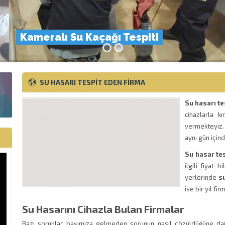
Kameralı Su Kaçağı Tespiti
SU HASARI TESPIT EDEN FIRMA
Su hasarı te
cihazlarla 
vermekteyiz.
aynı gün için
Su hasar tes
ilgili fiyat 
yerlerinde
su
ise bir yıl fir
Su Hasarını Cihazla Bulan Firmalar
Bazı sorunlar başımıza gelmeden sorunun nasıl çözüldüğüne dair