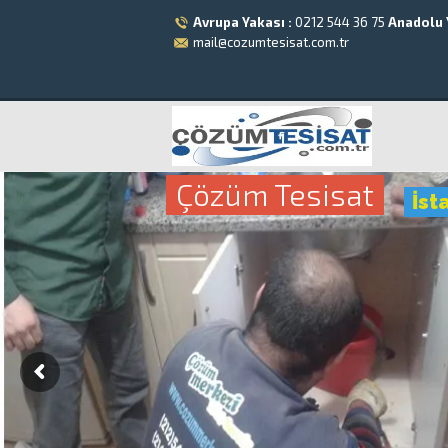
Avrupa Yakası :
0212 544 36 75
Anadolu 
mail@cozumtesisat.com.tr
Çözüm Tesisat
İst