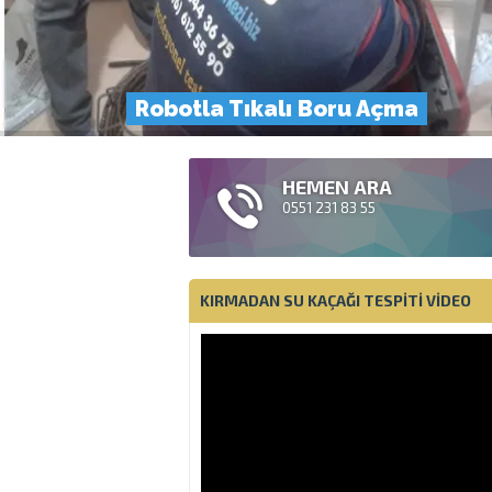
Robotla Tıkalı Boru Açma
HEMEN ARA
0551 231 83 55
KIRMADAN SU KAÇAĞI TESPITI VIDEO