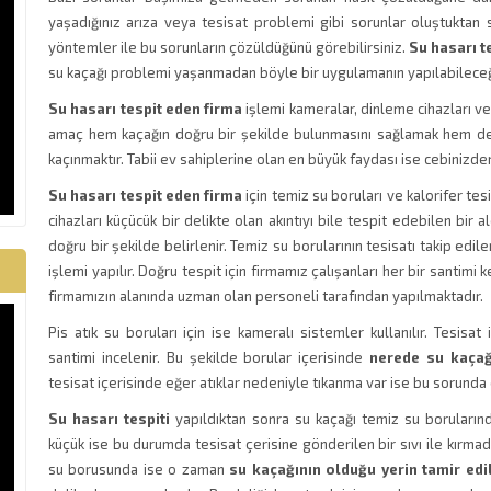
yaşadığınız arıza veya tesisat problemi gibi sorunlar oluştuktan 
yöntemler ile bu sorunların çözüldüğünü görebilirsiniz.
Su hasarı t
su kaçağı problemi yaşanmadan böyle bir uygulamanın yapılabilece
Su hasarı tespit eden firma
işlemi kameralar, dinleme cihazları ve
amaç hem kaçağın doğru bir şekilde bulunmasını sağlamak hem de 
kaçınmaktır. Tabii ev sahiplerine olan en büyük faydası ise cebinizd
Su hasarı tespit eden firma
için temiz su boruları ve kalorifer tesi
cihazları küçücük bir delikte olan akıntıyı bile tespit edebilen bir 
doğru bir şekilde belirlenir. Temiz su borularının tesisatı takip edil
işlemi yapılır. Doğru tespit için firmamız çalışanları her bir santimi k
firmamızın alanında uzman olan personeli tarafından yapılmaktadır.
Pis atık su boruları için ise kameralı sistemler kullanılır. Tesisa
santimi incelenir. Bu şekilde borular içerisinde
nerede su kaçağ
tesisat içerisinde eğer atıklar nedeniyle tıkanma var ise bu sorunda
Su hasarı tespiti
yapıldıktan sonra su kaçağı temiz su borularınd
küçük ise bu durumda tesisat çerisine gönderilen bir sıvı ile kırmada
su borusunda ise o zaman
su kaçağının olduğu yerin tamir edi