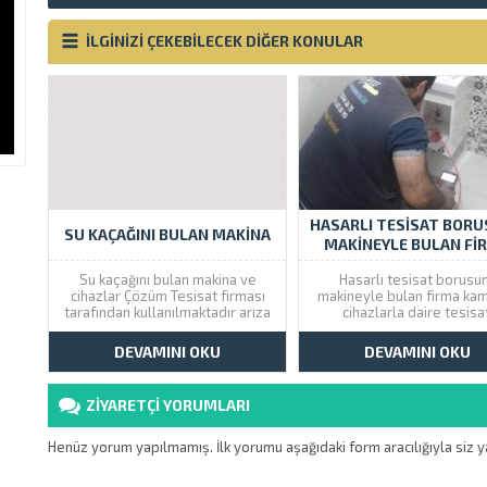
İLGİNİZİ ÇEKEBİLECEK DİĞER KONULAR
HASARLI TESISAT BOR
SU KAÇAĞINI BULAN MAKINA
MAKINEYLE BULAN FI
Su kaçağını bulan makina ve
Hasarlı tesisat borusu
cihazlar Çözüm Tesisat firması
makineyle bulan firma kam
tarafından kullanılmaktadır arıza
cihazlarla daire tesisat
yeri bulunduktan sonra onarım
borusunda kaçak su yapan 
serviside veriyoruz. Çözüm
boru yer tespitini yapıyo
DEVAMINI OKU
DEVAMINI OKU
Tesisat olarak İstanbul genelinde
İstanbul geneli servis v
kırma dökme yapmadan
Çözüm Tesisat firmamızın s
makinalarla tesisatçılık
yakın şubesini arayabilirsi
ZİYARETÇİ YORUMLARI
hizmetleri sunuyoruz. Su Kaçağını
Hasarlı tesisat borusu
Bulan Cihazlar Su kaçağı bulma
makineyle bulan firmal
cihazı kullanan tesisatçılar...
kombinin su basıncı...
Henüz yorum yapılmamış. İlk yorumu aşağıdaki form aracılığıyla siz ya