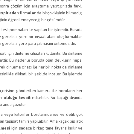
sonra çözüm için araştırma yaptığınızda farklı
espit eden firmalar
de birçok kişinin bilmediği
ğinin öğrenilemeyeceği bir çözümdür.
 test pompaları ile yapılan bir işlemdir. Burada
gereksiz yere bir inşaat alanı oluşturmaktan
en gereksiz yere para çıkmasını önlemesidir.
satı için dinleme cihazları kullanılır. Bu dinleme
alettir. Bu nedenle boruda olan deliklerin hepsi
erek dinleme cihazı ile her bir nokta da dinleme
esinlikle dikkatli bir şekilde inceler. Bu işlemde
t içerisine gönderilen kamera ile boruların her
ı olduğu tespit
edilebilir. Su kaçağı dışında
 o anda çözülür.
a veya kalorifer borularında ise ve delik çok
n tesisat tamiri yapılabilir. Ama kaçak pis atık
lmesi
için sadece birkaç tane fayans kırılır ve