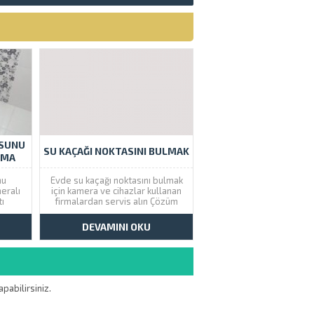
USUNU
SU KAÇAĞI NOKTASINI BULMAK
RMA
nu
Evde su kaçağı noktasını bulmak
eralı
için kamera ve cihazlar kullanan
ı
firmalardan servis alın Çözüm
çatlak
Tesisat bu konuda size yardımcı
ruz.
olacaktır. İstanbul genelinde
DEVAMINI OKU
eren
nokta atışı su kaçağı tespiti 99 TL
ize en
dir. Avrupa Yakası için : 0212 544
niz.
36 75 Anadolu Yakası...
nu
ar
pabilirsiniz.