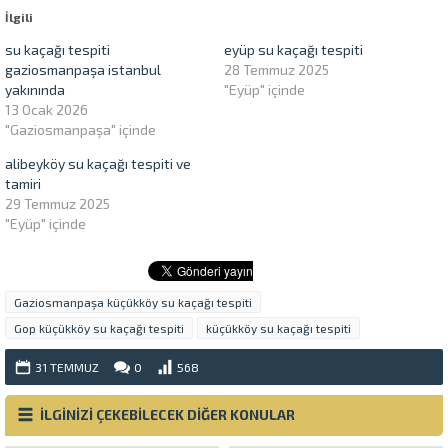
pencerede
açılır)
İlgili
açılır)
su kaçağı tespiti
eyüp su kaçağı tespiti
gaziosmanpaşa istanbul
28 Temmuz 2025
yakınında
"Eyüp" içinde
13 Ocak 2026
"Gaziosmanpaşa" içinde
alibeyköy su kaçağı tespiti ve
tamiri
29 Temmuz 2025
"Eyüp" içinde
Gaziosmanpaşa küçükköy su kaçağı tespiti
Gop küçükköy su kaçağı tespiti
küçükköy su kaçağı tespiti
31 TEMMUZ
0
568
İLGİNİZİ ÇEKEBİLECEK DİĞER KONULAR