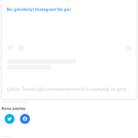
Bu gönderiyi Instagram’da gör
Çözüm Tesisat (@cozumtesisatmerkezi)’in paylaştığı bir gönderi
Bunu paylaş:
Twitter
Facebook'ta
üzerinde
paylaşmak
paylaşmak
için
için
tıklayın
tıklayın
(Yeni
(Yeni
pencerede