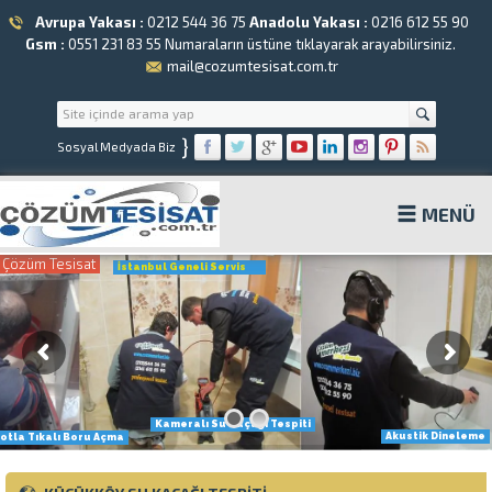
Avrupa Yakası :
0212 544 36 75
Anadolu Yakası :
0216 612 55 90
Gsm :
0551 231 83 55
Numaraların üstüne tıklayarak arayabilirsiniz.
mail@cozumtesisat.com.tr
}
Sosyal Medyada Biz
MENÜ
Çözüm Tesisat
İstanbul Geneli Servis
Kameralı Su Kaçağı Tespiti
Akustik Dineleme
otla Tıkalı Boru Açma