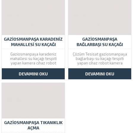
GAZIOSMANPAŞA KARADENIZ
GAZIOSMANPAŞA
MAHALLESI SU KAÇAĞI
BAĞLARBAŞI SU KAÇAĞI
TESPITI
TESPITI
Gaziosmanpaşa karadeniz
Çözüm Tesisat gaziosmanpaşa
mahallesi su kaçağı tespiti
bağlarbaşı su kaçağı tespiti
yapan kamera cihaz robot
yapan cihaz robot kamera
kullanan su tesisatçı olarak
kullanan profesyonel su
makinalı su kaçağı bulma ve
tesisatçı firmasıdır. Sizinde
DEVAMINI OKU
DEVAMINI OKU
onarma servisi veriyoruz.
evinizde veya iş yerinizde gizli
Gaziosmanpaşa şubemiz aynı
su sızıntısı varsa
gün içinde gizli su arıza tespitini
Gaziosmanpaşa servisini arayın
makinalı sistemle yapmaktadır.
aynı gün içinde problemi teşhis
Karadeniz Mahallesi Robot
edip onarım yapalım. Gop
Cihazlı Tesisatçı
Bağlarbaşı Kamera Cihaz...
Gaziosmanpaşa...
GAZIOSMANPAŞA TIKANIKLIK
AÇMA