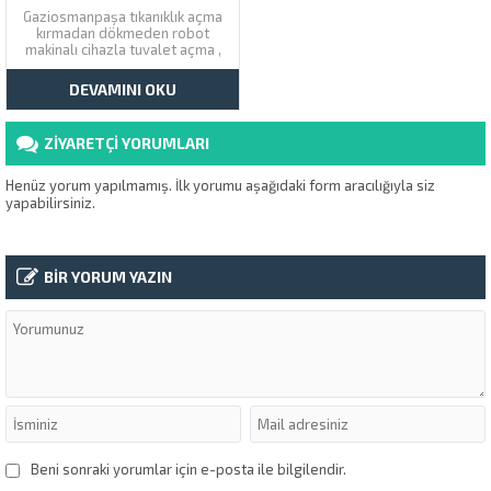
Gaziosmanpaşa tıkanıklık açma
kırmadan dökmeden robot
makinalı cihazla tuvalet açma ,
lavabo açma ve pimaş tıkanması
açma servisi veriyoruz. Çözüm
DEVAMINI OKU
Tesisat Gaziosmanpaşa
şubesini arayarak aynı gün
içinde tıkanmış gider açma
ZİYARETÇİ YORUMLARI
hizmeti alabilirsiniz. Gop
Robotla Tıkalı Pimaş Açıcı
Gaziosmanpaşa robotla
Henüz yorum yapılmamış. İlk yorumu aşağıdaki form aracılığıyla siz
tıkanma...
yapabilirsiniz.
BİR YORUM YAZIN
Beni sonraki yorumlar için e-posta ile bilgilendir.