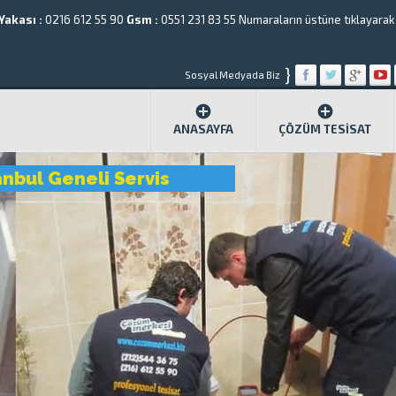
Yakası :
0216 612 55 90
Gsm :
0551 231 83 55
Numaraların üstüne tıklayarak a
}
Sosyal Medyada Biz
ANASAYFA
ÇÖZÜM TESISAT
anbul Geneli Servis