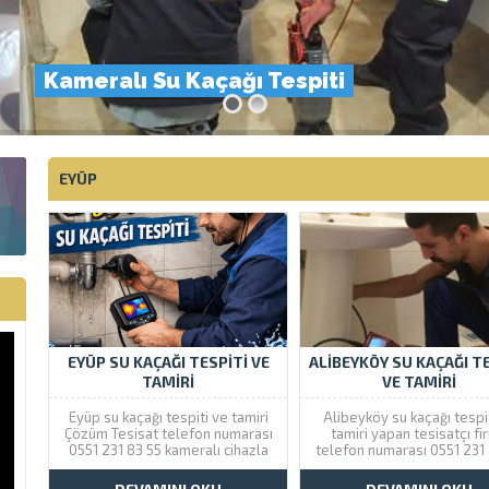
Kameralı Su Kaçağı Tespiti
EYÜP
EYÜP SU KAÇAĞI TESPITI VE
ALIBEYKÖY SU KAÇAĞI TE
TAMIRI
VE TAMIRI
Eyüp su kaçağı tespiti ve tamiri
Alibeyköy su kaçağı tespi
Çözüm Tesisat telefon numarası
tamiri yapan tesisatçı fi
0551 231 83 55 kameralı cihazla
telefon numarası 0551 231
kırmadan noktasal su kaçağı
tir. Çözüm Tesisat olarak
bulma için bizi arayınız. Çözüm
Alibeyköy bölgesinde su k