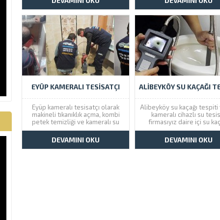
DEVAMINI OKU
DEVAMINI OKU
Tesisat Eyüp şubesi ile aynı gün
bulma ve tamiri konusu
içinde hizmet vermektedir. Eyüp
servis hizmeti sunmaktay
su kaçağı tespiti için 5...
Dinleme ve görüntüle
cihazlarımız sayesinde su 
olan yeri...
EYÜP KAMERALI TESISATÇI
ALIBEYKÖY SU KAÇAĞI TE
Eyüp kameralı tesisatçı olarak
Alibeyköy su kaçağı tespiti
makineli tıkanıklık açma, kombi
kameralı cihazlı su tesi
petek temizliği ve kameralı su
firmasıyız daire içi su ka
arıza tespiti işlemlerini
bulma işleri için telefon 
yapmaktayız. Kameralı tesisat
544 36 75 arayabilirsiniz.
DEVAMINI OKU
DEVAMINI OKU
işlemleri modern tesisatçılığın
Tesisat Eyüp şubesini ara
vazgeçilmez bir parçası haline
Alibeyköy semtine aynı 
gelmiştir. Bu teknolojik ilerleme,
içinde su kaçağı tespiti hi
tesisat sorunlarını hızlı ve hassas
alabilirsiniz. Alibeyköy su
bir şekilde tespit etme ve...