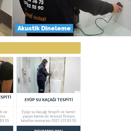
Akustik Dineleme
SPITI
EYÜP SU KAÇAĞI TESPITI
ti ve
Eyüp su kaçağı tespiti ve tamiri
rma
yapan kameralı tesisat firması
 83 55
telefon numarası 0551 231 83 55
 Eyüp
tir . Çözüm Tesisat olarak
açağı
Eyüpsultan semtinde su