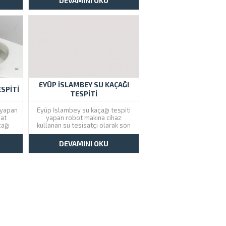
DEVAMINI OKU
nda
kaçaklarını bulup tamir
ız.
işlemlerini gerçekleştiriyoruz.
me
Alt kata su kaçağı mı var sorun
kaçağı
etmenize gerek yok kameralı...
EYÜP İSLAMBEY SU KAÇAĞI
SPITI
TESPITI
 yapan
Eyüp İslambey su kaçağı tespiti
sat
yapan robot makina cihaz
çağı
kullanan su tesisatçı olarak son
0212
sistem kamera sistemi ile su
 Çözüm
kaçağı bulma servisi veriyoruz.
DEVAMINI OKU
yarak
Çözüm Tesisat firmamızı arayarak
gün
Eyüp ‘ ten çıkan araçlarımız aynı
zmeti
gün içinde hizmet verecektir. Su
...
kaçakları kırarak...