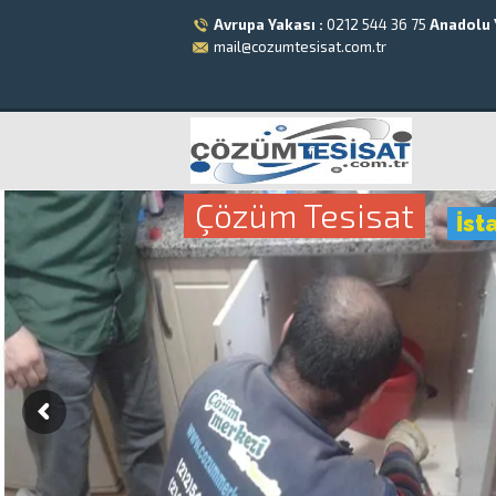
Avrupa Yakası :
0212 544 36 75
Anadolu 
mail@cozumtesisat.com.tr
Çözüm Tesisat
İst