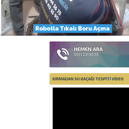
Robotla Tıkalı Boru Açma
HEMEN ARA
0551 231 83 55
KIRMADAN SU KAÇAĞI TESPITI VIDEO