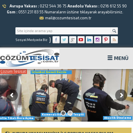
Avrupa Yakası :
0212 544 36 75
Anadolu Yakası :
0216 612 55 90
Gsm :
0551 231 83 55
Numaraların üstüne tıklayarak arayabilirsiniz.
mail@cozumtesisat.com.tr
}
Sosyal Medyada Biz
MENÜ
Çözüm Tesisat
İstanbul Geneli Servis
Kameralı Su Kaçağı Tespiti
Akustik Dineleme
otla Tıkalı Boru Açma