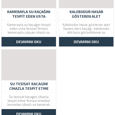
KAMERAYLA SU KAÇAĞINI
KALEBODUR HASAR
TESPIT EDEN USTA
GÖSTEREN ALET
Kamerayla su kaçağını tespit
Kalebodur hasar gösteren alet
eden usta tesisat firması
fayans derz kaçağı , kalebodur
kamerayla çalışan cihazlı su
altı boru görüntüleme su
tesisat ustası İstanbulda Çözüm
tesisatı hasar tespiti Çözüm
Tesisat 99 TL ye servis veriyor.
Tesisat İstanbul firması
DEVAMINI OKU
DEVAMINI OKU
Su kaçağı tespiti konusunda
tarafından yapılıyor. Gizli su
kırmadan dökmeden kameralı
kaçakları yüzünden eviniz inşşat
sistem cihazlarla aynı gün içinde
alanına dönmesin noktasal
hizmet veriyoruz. Kamerayla su
tespit yaparak tamir işlemlerini
kaçağı tespit...
gerçekleştirebiliyoruz.
Kalebodur hasar gosteren
alet...
SU TESISAT KACAGINI
CIHAZLA TESPIT ETME
Su tesisat kacagini cihazla
tespit etme firması İstanbul
kırmadan cihazlı ve kameralı
servis almak için bizi
arayabilirsiniz. Çözüm Tesisat
DEVAMINI OKU