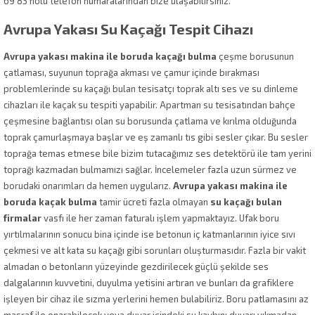
69 83 nolu telefon numaralarından bize ulaşabilirsiniz.
Avrupa Yakası Su Kaçağı Tespit Cihazı
Avrupa yakası makina ile boruda kaçağı bulma
çeşme borusunun
çatlaması, suyunun toprağa akması ve çamur içinde bırakması
problemlerinde su kaçağı bulan tesisatçı toprak altı ses ve su dinleme
cihazları ile kaçak su tespiti yapabilir. Apartman su tesisatından bahçe
çeşmesine bağlantısı olan su borusunda çatlama ve kırılma olduğunda
toprak çamurlaşmaya başlar ve eş zamanlı tıs gibi sesler çıkar. Bu sesler
toprağa temas etmese bile bizim tutacağımız ses detektörü ile tam yerini
toprağı kazmadan bulmamızı sağlar. İncelemeler fazla uzun sürmez ve
borudaki onarımları da hemen uygularız.
Avrupa yakası makina ile
boruda kaçak bulma
tamir ücreti fazla olmayan
su kaçağı bulan
firmalar
vasfı ile her zaman faturalı işlem yapmaktayız. Ufak boru
yırtılmalarının sonucu bina içinde ise betonun iç katmanlarının iyice sıvı
çekmesi ve alt kata su kaçağı gibi sorunları oluşturmasıdır. Fazla bir vakit
almadan o betonların yüzeyinde gezdirilecek güçlü şekilde ses
dalgalarının kuvvetini, duyulma yetisini artıran ve bunları da grafiklere
işleyen bir cihaz ile sızma yerlerini hemen bulabiliriz. Boru patlamasını az
masraf ile onarabilecek veya duvar içindeki su kaybını duvarı yıkmadan