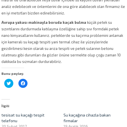
analiz edebilecek ve önlemlerini de ona göre alabilecek olan firmamız ile
en iyi metotları bizden edinebilirsiniz.
Avrupa yakası makinayla boruda kaçak bulma
küçük petek su
sızıntılarını durdurmada katılaşma özelliğine sahip sıvı formdaki petek
nano kimyasallarını kullanırız. peteklerde su kaçırma problemini anlamak
için kameralı su kaçağı tespiti yani termal cihaz ile yüzeylerinde
gezdirilmesi kesin olarak su arıza tespiti ve petek sularının betonu
ıslatması gibi durumları da gözler önüne sermekte olup çoğu zaman 10
dakikada bu sızmaları durdurabiliriz.
Bunu paylaş:
Twitter
Facebook'ta
üzerinde
paylaşmak
paylaşmak
için
için
tıklayın
tıklayın
(Yeni
(Yeni
pencerede
pencerede
açılır)
İlgili
açılır)
tesisat su kaçağı tespit
Su kaçağına cihazla bakan
telefonu
firmalar
20 Şubat 2017
19 Aralık 2016