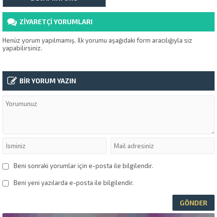
olarak son teknoloji kameralı
sistem kullanarak su kaçağını
cihazla tespit etme konusunda
ZİYARETÇİ YORUMLARI
hizmet vermekteyiz. Su tesisat
kacagini cihazla tespit etme
alt...
Henüz yorum yapılmamış. İlk yorumu aşağıdaki form aracılığıyla siz
yapabilirsiniz.
BİR YORUM YAZIN
Beni sonraki yorumlar için e-posta ile bilgilendir.
Beni yeni yazılarda e-posta ile bilgilendir.