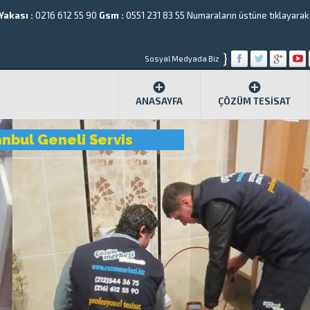
Yakası :
0216 612 55 90
Gsm :
0551 231 83 55
Numaraların üstüne tıklayarak a
}
Sosyal Medyada Biz
ANASAYFA
ÇÖZÜM TESISAT
anbul Geneli Servis