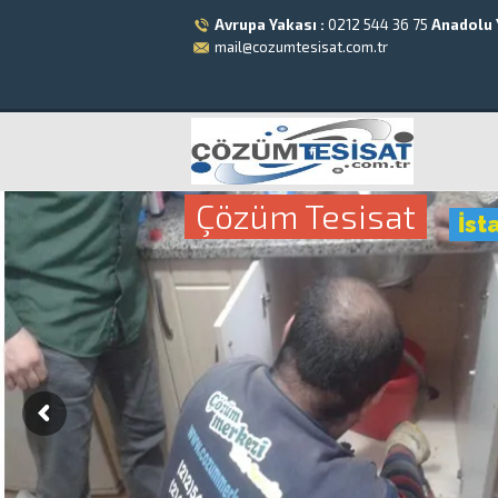
Avrupa Yakası :
0212 544 36 75
Anadolu 
mail@cozumtesisat.com.tr
Çözüm Tesisat
İst