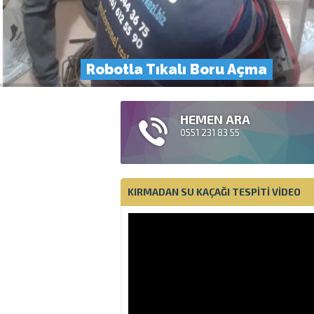
Robotla Tıkalı Boru Açma
HEMEN ARA
0551 231 83 55
KIRMADAN SU KAÇAĞI TESPITI VIDEO