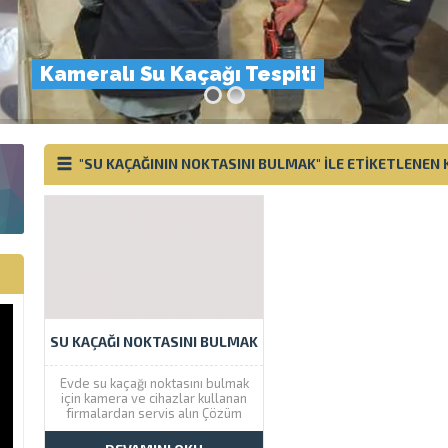
Kameralı Su Kaçağı Tespiti
"SU KAÇAĞININ NOKTASINI BULMAK" ILE ETIKETLENEN
SU KAÇAĞI NOKTASINI BULMAK
Evde su kaçağı noktasını bulmak
için kamera ve cihazlar kullanan
firmalardan servis alın Çözüm
Tesisat bu konuda size yardımcı
olacaktır. İstanbul genelinde