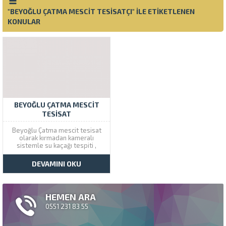
"BEYOĞLU ÇATMA MESCIT TESISATÇI" ILE ETIKETLENEN
KONULAR
BEYOĞLU ÇATMA MESCIT
TESISAT
Beyoğlu Çatma mescit tesisat
olarak kırmadan kameralı
sistemle su kaçağı tespiti ,
robot makinalı tıkanıklık açma ve
petek temizleme servis hizmeti
DEVAMINI OKU
vermekteyiz. Çözüm Tesisat
Beyoğlu ve çevresine aynı gün
içinde hizmet vermektedir.
Çatma Mescit Su Tesisatçısı
HEMEN ARA
Beyoğlu Çatma mescit
tesisatçı...
0551 231 83 55