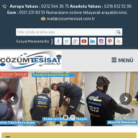
Avrupa Yakası :
0212 544 36 75
Anadolu Yakası :
0216 612 55 90
Gsm :
0551 231 83 55
Numaraların üstüne tıklayarak arayabilirsiniz.
mail@cozumtesisat.com.tr
}
Sosyal Medyada Biz
MENÜ
Çözüm Tesisat
İstanbul Geneli Servis
Kameralı Su Kaçağı Tespiti
Akustik Dineleme
otla Tıkalı Boru Açma