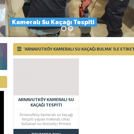
Kameralı Su Kaçağı Tespiti
"ARNAVUTKÖY KAMERALI SU KAÇAĞI BULMA" ILE ETIK
ARNAVUTKÖY KAMERALI SU
KAÇAĞI TESPITI
Arnavutköy kameralı su kaçağı
tespiti yapan makinalı cihaz
kullanan su tesisatçı firması
olarak aynı gün içinde kırmadan
su kaçağı bulma servisi