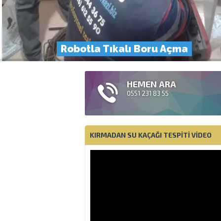
Robotla Tıkalı Boru Açma
HEMEN ARA
0551 231 83 55
KIRMADAN SU KAÇAĞI TESPITI VIDEO