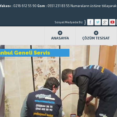
Yakası :
0216 612 55 90
Gsm :
0551 231 83 55
Numaraların üstüne tıklayarak a
}
Sosyal Medyada Biz
ANASAYFA
ÇÖZÜM TESISAT
anbul Geneli Servis