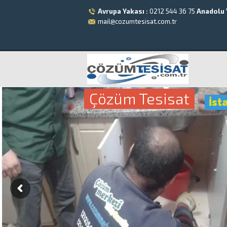
Avrupa Yakası :
0212 544 36 75
Anadolu 
mail@cozumtesisat.com.tr
Çözüm Tesisat
İst