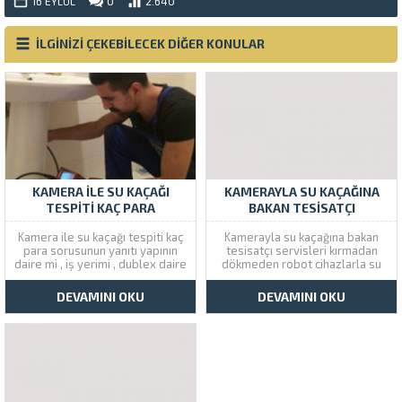
16 EYLÜL
0
2.640
İLGİNİZİ ÇEKEBİLECEK DİĞER KONULAR
KAMERA ILE SU KAÇAĞI
KAMERAYLA SU KAÇAĞINA
TESPITI KAÇ PARA
BAKAN TESISATÇI
Kamera ile su kaçağı tespiti kaç
Kamerayla su kaçağına bakan
para sorusunun yanıtı yapının
tesisatçı servisleri kırmadan
daire mi , iş yerimi , dublex daire
dökmeden robot cihazlarla su
mi yoksa dış alanda mı olduğuna
kaçağı tespiti yapıyoruz. Çözüm
göre değişmektedir. Ama su
Tesisat İstanbul genelinde
DEVAMINI OKU
DEVAMINI OKU
kaçakları genellikle dairelerde
kameralı su kaçağı tespit servisi
yaşandığından daire su kaçağı
ve onarım hizmeti vermektedir.
tespit fiyatı 200 TL den...
Kamerayla su kaçağına bakan
firmalar İstanbul genelinde
servis vermektedir üstelik aynı
fiyat tarifesi...