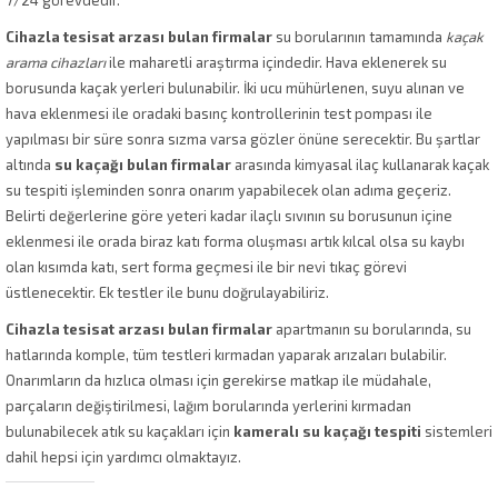
Cihazla tesisat arzası bulan firmalar
su borularının tamamında
kaçak
arama cihazları
ile maharetli araştırma içindedir. Hava eklenerek su
borusunda kaçak yerleri bulunabilir. İki ucu mühürlenen, suyu alınan ve
hava eklenmesi ile oradaki basınç kontrollerinin test pompası ile
yapılması bir süre sonra sızma varsa gözler önüne serecektir. Bu şartlar
altında
su kaçağı bulan firmalar
arasında kimyasal ilaç kullanarak kaçak
su tespiti işleminden sonra onarım yapabilecek olan adıma geçeriz.
Belirti değerlerine göre yeteri kadar ilaçlı sıvının su borusunun içine
eklenmesi ile orada biraz katı forma oluşması artık kılcal olsa su kaybı
olan kısımda katı, sert forma geçmesi ile bir nevi tıkaç görevi
üstlenecektir. Ek testler ile bunu doğrulayabiliriz.
Cihazla tesisat arzası bulan firmalar
apartmanın su borularında, su
hatlarında komple, tüm testleri kırmadan yaparak arızaları bulabilir.
Onarımların da hızlıca olması için gerekirse matkap ile müdahale,
parçaların değiştirilmesi, lağım borularında yerlerini kırmadan
bulunabilecek atık su kaçakları için
kameralı su kaçağı tespiti
sistemleri
dahil hepsi için yardımcı olmaktayız.