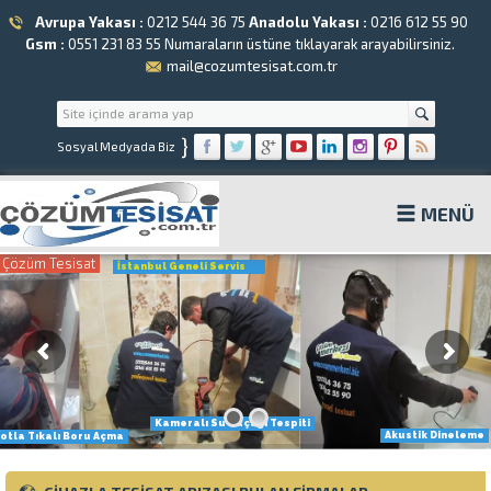
Avrupa Yakası :
0212 544 36 75
Anadolu Yakası :
0216 612 55 90
Gsm :
0551 231 83 55
Numaraların üstüne tıklayarak arayabilirsiniz.
mail@cozumtesisat.com.tr
}
Sosyal Medyada Biz
MENÜ
Çözüm Tesisat
İstanbul Geneli Servis
Kameralı Su Kaçağı Tespiti
Akustik Dineleme
otla Tıkalı Boru Açma