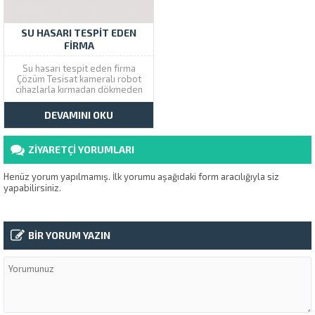
SU HASARI TESPIT EDEN
FIRMA
Su hasarı tespit eden firma
Çözüm Tesisat kameralı robot
cihazlarla kırmadan dökmeden
su kaçağı bulma servisi
vermekteyiz. İstanbul
DEVAMINI OKU
genelinde 5 şube 9 servis aracı
ile aynı gün içinde hizmet
veriyoruz. Su hasar tespiti
ZİYARETÇİ YORUMLARI
yapıldıktan sonra onarım
yapılacak yer ile ilgili...
Henüz yorum yapılmamış. İlk yorumu aşağıdaki form aracılığıyla siz
yapabilirsiniz.
BİR YORUM YAZIN