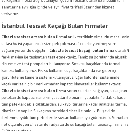
su kaçakları nokta atışı bulunuyor.
Çözüm Tesisat
olarak İstanbulun tüm
semtlerine aynı gün içinde ve aynı fiyat tarifesi üzerinden hizmet
veriyoruz.
İstanbul Tesisat Kaçağı Bulan Firmalar
Cihazla tesisat arzası bulan firmalar
ilk tercihiniz olmalıdır mahallenin
ustası bu işi yapar ancak size pek çok masraf çıkartır yani boş yere
sağlam yerleride değiştirir.
Cihazla tesisat kaçağı bulan firma
olarak 4
farklı makina ile tesisatları test etmekteyiz. Temiz su borularında akustik
dinleme ve test pompaları kullanıyoruz. Sıcak su kaçaklarında termal
kamera kullanıyoruz. Pis su kullanım suyu kaçaklarında ise gider içi
görüntüleme kamera sistemi kullanıyoruz. Eğer kalorifer sisteminde
kaçak var ise hiç bir yeri kırmadan kapatıcı kimyasallar kullanmaktayız.
Cihazla tesisat arzası bulan firma
sorun çıkartan, soğuyan, su kaçıran
peteklerde kapatıcı nano kimyasallar ile onarım yapabilir. 15 dakika kadar
tüm peteklerdeki sıcaklıklardan, su kaybı türlerine kadar analizler termal
cihazlar ile yapılır. Su kaçıran petekleri cihaz ile bulduk. Bu şekilde
ilerlemeseydik, tüm peteklerde sıvıları kullanmaya gidebilirdik. Sorunları
net ölçümleyen cihazlar ile radyatörde su kaçağı bulan tesisatçı firmamız
7/24 görevdedir.