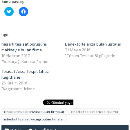
Bunu paylaş:
Twitter
Facebook'ta
üzerinde
paylaşmak
paylaşmak
için
için
tıklayın
tıklayın
(Yeni
(Yeni
pencerede
pencerede
açılır)
İlgili
açılır)
hasarlı tesisat borusunu
Dedektörle arıza bulan ustalar
makineyle bulan firma
31 Mayıs 2016
16 Haziran 2017
"Çözüm Tesisat Bilgi" içinde
"Su Kaçağı Konuları" içinde
Tesisat Arıza Tespit Cihazı
Kağıthane
25 Kasım 2016
"Kağıthane" içinde
cihazla tesisat arızası bulan firmalar
cihazla tesisat arızası bulma
istanbul tesisat kaçağı bulan fimalar