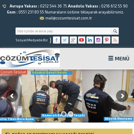
Avrupa Yakası :
0212 544 36 75
Anadolu Yakası :
0216 612 55 90
Gsm :
0551 231 83 55
Numaraların üstüne tıklayarak arayabilirsiniz.
mail@cozumtesisat.com.tr
}
Sosyal Medyada Biz
MENÜ
Çözüm Tesisat
İstanbul Geneli Servis
Kameralı Su Kaçağı Tespiti
Akustik Dineleme
otla Tıkalı Boru Açma