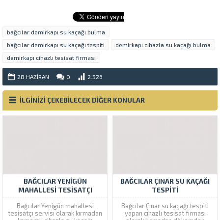
bağcılar demirkapı su kaçağı bulma
bağcılar demirkapı su kaçağı tespiti
demirkapı cihazla su kaçağı bulma
demirkapı cihazlı tesisat firması
28 HAZIRAN
0
2.526
İLGİNİZİ ÇEKEBİLECEK DİĞER KONULAR
BAĞCILAR YENIGÜN
BAĞCILAR ÇINAR SU KAÇAĞI
MAHALLESI TESISATÇI
TESPITI
Bağcılar Yenigün mahallesi
Bağcılar Çınar su kaçağı tespiti
tesisatçı servisi olarak kırmadan
yapan cihazlı tesisat firması