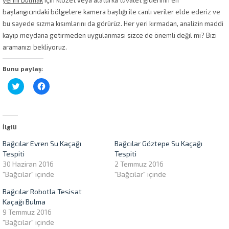
başlangıcındaki bölgelere kamera başlığı ile canlı veriler elde ederiz ve
bu sayede sızma kısımlarını da görürüz. Her yeri kırmadan, analizin maddi
kayıp meydana getirmeden uygulanması sizce de önemli değil mi? Bizi
aramanızı bekliyoruz.
Bunu paylaş:
Twitter
Facebook'ta
üzerinde
paylaşmak
paylaşmak
için
için
tıklayın
tıklayın
(Yeni
(Yeni
pencerede
pencerede
açılır)
İlgili
açılır)
Bağcılar Evren Su Kaçağı
Bağcılar Göztepe Su Kaçağı
Tespiti
Tespiti
30 Haziran 2016
2 Temmuz 2016
"Bağcılar" içinde
"Bağcılar" içinde
Bağcılar Robotla Tesisat
Kaçağı Bulma
9 Temmuz 2016
"Bağcılar" içinde