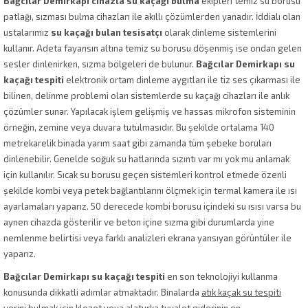
Bağcılar Demirkapı cihazla su kaçağı bulma
ekipleri temiz su borusu
patlağı, sızması bulma cihazları ile akıllı çözümlerden yanadır. İddialı olan
ustalarımız
su kaçağı bulan tesisatçı
olarak dinleme sistemlerini
kullanır. Adeta fayansın altına temiz su borusu döşenmiş ise ondan gelen
sesler dinlenirken, sızma bölgeleri de bulunur.
Bağcılar Demirkapı su
kaçağı tespiti
elektronik ortam dinleme aygıtları ile tiz ses çıkarması ile
bilinen, delinme problemi olan sistemlerde su kaçağı cihazları ile anlık
çözümler sunar. Yapılacak işlem gelişmiş ve hassas mikrofon sisteminin
örneğin, zemine veya duvara tutulmasıdır. Bu şekilde ortalama 140
metrekarelik binada yarım saat gibi zamanda tüm şebeke boruları
dinlenebilir. Genelde soğuk su hatlarında sızıntı var mı yok mu anlamak
için kullanılır. Sıcak su borusu geçen sistemleri kontrol etmede özenli
şekilde kombi veya petek bağlantılarını ölçmek için termal kamera ile ısı
ayarlamaları yaparız. 50 derecede kombi borusu içindeki su ısısı varsa bu
aynen cihazda gösterilir ve beton içine sızma gibi durumlarda yine
nemlenme belirtisi veya farklı analizleri ekrana yansıyan görüntüler ile
yaparız.
Bağcılar Demirkapı su kaçağı tespiti
en son teknolojiyi kullanma
konusunda dikkatli adımlar atmaktadır. Binalarda
atık kaçak su tespiti
yerini bulmak
için klozet veya alaturka tuvalet giderinin en