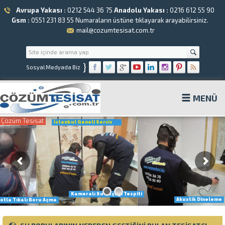
Avrupa Yakası :
0212 544 36 75
Anadolu Yakası :
0216 612 55 90
Gsm :
0551 231 83 55
Numaraların üstüne tıklayarak arayabilirsiniz.
mail@cozumtesisat.com.tr
}
Sosyal Medyada Biz
MENÜ
Çözüm Tesisat
İstanbul Geneli Servis
Kameralı Su Kaçağı Tespiti
Akustik Dineleme
otla Tıkalı Boru Açma