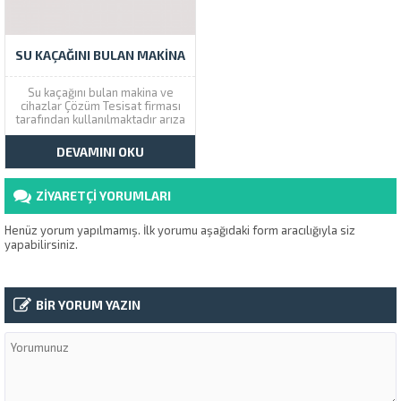
SU KAÇAĞINI BULAN MAKINA
Su kaçağını bulan makina ve
cihazlar Çözüm Tesisat firması
tarafından kullanılmaktadır arıza
yeri bulunduktan sonra onarım
serviside veriyoruz. Çözüm
DEVAMINI OKU
Tesisat olarak İstanbul
genelinde kırma dökme
yapmadan makinalarla
ZİYARETÇİ YORUMLARI
tesisatçılık hizmetleri
sunuyoruz. Su Kaçağını Bulan
Cihazlar Su kaçağı bulma cihazı
Henüz yorum yapılmamış. İlk yorumu aşağıdaki form aracılığıyla siz
kullanan tesisatçılar...
yapabilirsiniz.
BİR YORUM YAZIN