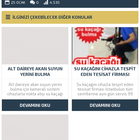
25 OCAK
0
4.535
İLGİNİZİ ÇEKEBİLECEK DİĞER KONULAR
ALT DAIREYE AKAN SUYUN
SU KAÇAĞINI CIHAZLA TESPIT
YERINI BULMA
EDEN TESISAT FIRMASI
Alt daireye akan suyun yerini
Su kaçağını cihazla tespit eden
bulma için kameralı sistem
tesisat firması İstanbulun tüm
cihazlarla nokta atışı su kaçağı
semtlerine aynı gün servis 99
yer tespiti ve tamiri yapıyoruz
TL fiyatlar ile garantili su kaçağı
İstanbul geneli servis veriyoruz.
tespit bulma ve tamir hizmeti
DEVAMINI OKU
DEVAMINI OKU
Çözüm Tesisat İstanbul
veriyoruz. Çözüm Tesisat
genelinde su kaçağının yeri
dinleme ve görüntüleme
kameralı cihazlarla tespit edilir.
sistemleri ile ev ve iş
Alt daireye akan suyun yerini
yerlerinde kaçak su tespitini...
bulma...