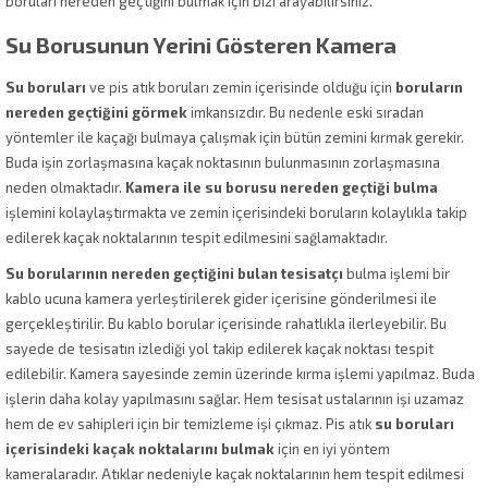
boruları nereden geçtiğini bulmak için bizi arayabilirsiniz.
Su Borusunun Yerini Gösteren Kamera
Su boruları
ve pis atık boruları zemin içerisinde olduğu için
boruların
nereden geçtiğini görmek
imkansızdır. Bu nedenle eski sıradan
yöntemler ile kaçağı bulmaya çalışmak için bütün zemini kırmak gerekir.
Buda işin zorlaşmasına kaçak noktasının bulunmasının zorlaşmasına
neden olmaktadır.
Kamera ile su borusu nereden geçtiği bulma
işlemini kolaylaştırmakta ve zemin içerisindeki boruların kolaylıkla takip
edilerek kaçak noktalarının tespit edilmesini sağlamaktadır.
Su borularının nereden geçtiğini bulan tesisatçı
bulma işlemi bir
kablo ucuna kamera yerleştirilerek gider içerisine gönderilmesi ile
gerçekleştirilir. Bu kablo borular içerisinde rahatlıkla ilerleyebilir. Bu
sayede de tesisatın izlediği yol takip edilerek kaçak noktası tespit
edilebilir. Kamera sayesinde zemin üzerinde kırma işlemi yapılmaz. Buda
işlerin daha kolay yapılmasını sağlar. Hem tesisat ustalarının işi uzamaz
hem de ev sahipleri için bir temizleme işi çıkmaz. Pis atık
su boruları
içerisindeki kaçak noktalarını bulmak
için en iyi yöntem
kameralaradır. Atıklar nedeniyle kaçak noktalarının hem tespit edilmesi