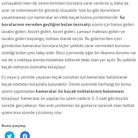
zorlaşabilir hem de zemin kırılırken borulara zarar verilirse iş daha da
uzar ve istenmeyen bir görüntü oluşabilir. İşte bu gibi durumların
yaşanmaması için kameralar en etkili kaçak bulma yöntemleridir.
Su
borularının nereden geçtiğini bulan tesisatçı
işlemi için banyo gideri,
lavabo gideri, klozet gideri, küvet gideri, çamaşır makinası gideri ve
lavabo gideri başlangıç noktası olarak seçilir. Bu giderlerden içeri
gönderilen kameralar borulara hiçbir şekilde zarar vermeden borunun
izlediği bütün yolu takip eder. Boru içerisinde eğer bir tıkanma durumu var
ise de o noktaya anında müdahale edilerek tıkalı olan yer açılır. Bu şekilde
kaçak noktasını bulmakta kolaylaşır.
Ev veya iş yerinde yaşanan kaçak sorunları için kameralar kullanılarak
kaçak noktaları kolaylıkla bulunabilir. Zemin üzerinde herhangi bir kırma
işlemi yapılmadan
kameralar ile kaçak noktalarının bulunması
kolaylaşır. Kameralar ile yapılan bu işlem sadece 2-3 saat gibi kısa bir
sürede gerçekleşir. Yani eski yöntemler ile günlerce sürecek olan tadilat
işlemi kısa sürede çözülmüş olur.
Bunu paylaş:
Twitter
Facebook'ta