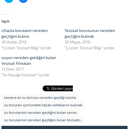
üzerinde
paylaşmak
paylaşmak
için
için
tıklayın
tıklayın
(Yeni
(Yeni
pencerede
pencerede
açılır)
İlgili
açılır)
cihazla boruların nereden
Tesisat borusunun nereden
geçtiğini bulma
geçtiğini bulmak
30 Aralık 2016
30 Mayıs 2016
"Çözüm Tesisat Bilgi" içinde
"Çözüm Tesisat Bilgi" içinde
suyun nereden geldiğini bulan
tesisat firmaları
13 Ekim 2017
"Su Kaçağı Konuları" içinde
kamera ile su borusu nereden geçtiği bulma
su boruları içerisindeki kaçak noktalarını bulmak
su borularının nereden geçtiğini bulan servis
su borularının nereden geçtiğini bulan tesisatçı