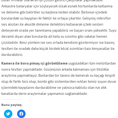
Ankastre bataryalar için söyleyecek olsak esnek hortumlarda katlanma
ve delinme gibi belirtiler su kaybına neden olabilir. Betonun içindeki
borulardaki su kayıpları iki faktör ile ortaya çıkartılır. Gelişmiş mikrofon
ses alıcıları ile akustik dinleme detektörü kullanarak içteki sesleri
dinleyerek orada yer tanımlama yapabiliriz ve başarı oranı yüksektir. Suyu
devamlı dışarı atan borularda alt kata su sızıntısı gibi vakalar hemen
çözülebilir. İkinci yöntem ise ses ortada kendisini göstermiyor ise basınç
testleri ile oradaki daha küçük türdeki kılcal sızıntıları bazı kimyasallar ile
durdurabiliriz.
Kamera ile boru pimaş içi görüntüleme
uyguladıkları tüm metotlardan
sonra testler yapmaktadır. Gözünüzün arkada kalmaması için titizlikle
araştırma yapmaktayız. Bunlardan bir tanesi de kameralı su kaçağı tespiti
olup iki farklı türü olup, kombi gibi sistemlerden ısıtılan temiz suyun duvar
içlerindeki kayıplarını durdurabilme ve yalnızca kablolu olan ise atık
kanallarda derin araştırmalar yapmamızı sağlamaktadır.
Bunu paylaş:
Twitter
Facebook'ta
üzerinde
paylaşmak