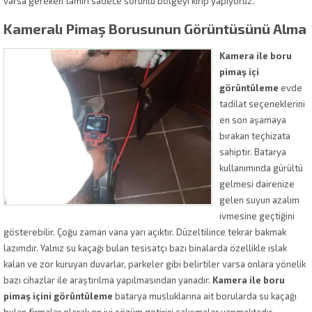
varsa gereken tamiri sadece sorunlu bölgeyi kırıp yapıyoruz.
Kameralı Pimaş Borusunun Görüntüsünü Alma
Kamera ile boru
pimaş içi
görüntüleme
evde
tadilat seçeneklerini
en son aşamaya
bırakan teçhizata
sahiptir. Batarya
kullanımında gürültü
gelmesi dairenize
gelen suyun azalım
ivmesine geçtiğini
gösterebilir. Çoğu zaman vana yarı açıktır. Düzeltilince tekrar bakmak
lazımdır. Yalnız su kaçağı bulan tesisatçı bazı binalarda özellikle ıslak
kalan ve zor kuruyan duvarlar, parkeler gibi belirtiler varsa onlara yönelik
bazı cihazlar ile araştırılma yapılmasından yanadır.
Kamera ile boru
pimaş içini görüntüleme
batarya musluklarına ait borularda su kaçağı
bulan firmalar olarak en iyi çözüm getirici çalışmalar yapmaktadır.