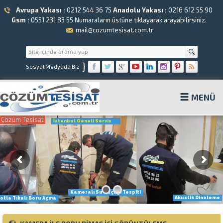
Avrupa Yakası :
0212 544 36 75
Anadolu Yakası :
0216 612 55 90
Gsm :
0551 231 83 55
Numaraların üstüne tıklayarak arayabilirsiniz.
mail@cozumtesisat.com.tr
}
Sosyal Medyada Biz
MENÜ
Çözüm Tesisat
İstanbul Geneli Servis
Kameralı Su Kaçağı Tespiti
Akustik Dineleme
otla Tıkalı Boru Açma