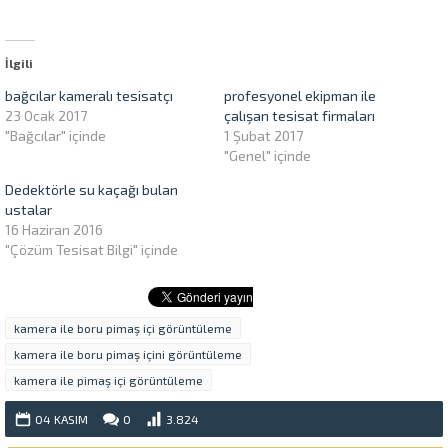
paylaşmak
için
için
tıklayın
tıklayın
(Yeni
(Yeni
pencerede
pencerede
açılır)
İlgili
açılır)
bağcılar kameralı tesisatçı
profesyonel ekipman ile
23 Ocak 2017
çalışan tesisat firmaları
"Bağcılar" içinde
1 Şubat 2017
"Genel" içinde
Dedektörle su kaçağı bulan
ustalar
16 Haziran 2016
"Çözüm Tesisat Bilgi" içinde
kamera ile boru pimaş içi görüntüleme
kamera ile boru pimaş içini görüntüleme
kamera ile pimaş içi görüntüleme
04 KASIM
0
3.824