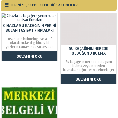
İLGİNİZİ ÇEKEBİLECEK DİĞER KONULAR
CIHAZLA SU KAÇAĞININ YERINI
BULAN TESISAT FIRMALARI
İnsanların bulunduğu ve aktif
olarak kullandığı bina gibi
yerlerin tamamında su tesisatı
SU KAÇAĞININ NEREDE
bulunmaktadır. Tesisatlar
OLDUĞUNU BULMA
üzerinde farklı nedenlerden
DEVAMINI OKU
dolayı su kaçakları meydana
Su kaçağının nerede olduğunu
gelmekte ve duvarların
bulma veya nereden
nemlenmesine neden
kaynaklandığını tespit etmek için
olmaktadır. Su kaçaklarının
kamaralı robot cihazlardan
nedenlerinden bazıları şu
faydalanmaktayız. Çözüm
şekildedir: Tesisat üzerinde
DEVAMINI OKU
Tesisat firmamız İstanbul
bulunan boruların eskimiş
genelinde daire ve iş yerlerinde
olması Tesisattaki...
su sızıntı tespiti yapar ve tespit
edilen yer onarılır. Alt kata akan
su sızıntı problemi herkesin...