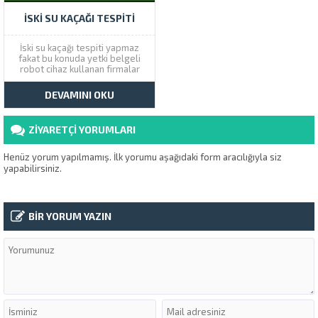
İSKI SU KAÇAĞI TESPITI
İski su kaçağı tespiti yapmaz
fakat bu konuda yetki belgeli
robot cihaz kullanan firmalar
vardır Çözüm Tesisat olarak
İstanbul genelinde 99 TL ye
DEVAMINI OKU
servis veriyoruz. Ev veya iş
yerlerinde gizli tesisat kaçakları
söz konusu ise firmamızı
ZİYARETÇİ YORUMLARI
mutalaka arayınız. İski Yetki...
Henüz yorum yapılmamış. İlk yorumu aşağıdaki form aracılığıyla siz
yapabilirsiniz.
BİR YORUM YAZIN