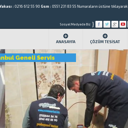
Yakası :
0216 612 55 90
Gsm :
0551 231 83 55
Numaraların üstüne tıklayarak a
}
Sosyal Medyada Biz
ANASAYFA
ÇÖZÜM TESISAT
anbul Geneli Servis