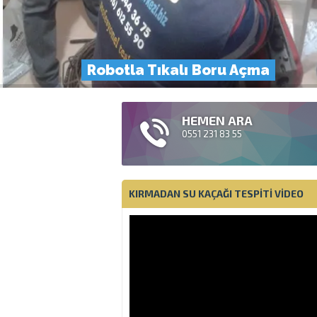
Robotla Tıkalı Boru Açma
HEMEN ARA
0551 231 83 55
KIRMADAN SU KAÇAĞI TESPITI VIDEO