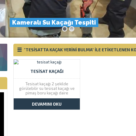
Kameralı Su Kaçağı Tespiti
"TESISATTA KAÇAK YERINI BULMA" ILE ETIKETLENEN 
TESISAT KAÇAĞI
Tesisat kaçağı 2 şekilde
görülebilir su tesisat kaçağı ve
pimaş boru kaçağı daire
tesisatında su kaçağı şüpheniz
var ise bizi arayınız. Çözüm
DEVAMINI OKU
Tesisat daire ve iş yeri
tesisatında tesisat kaçağı tespiti
yaparak yapının gelişi güzel kırım
yapılmasının önüne geçer.
İnşaat...