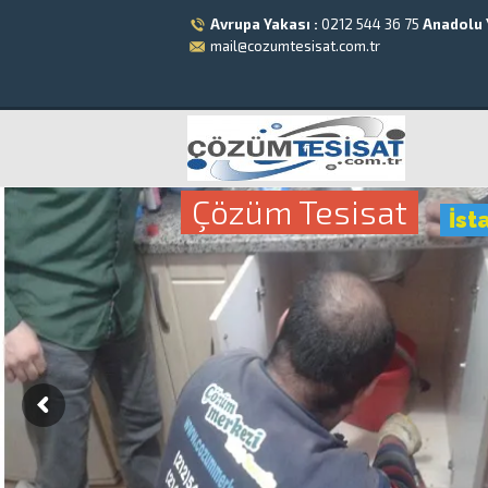
Avrupa Yakası :
0212 544 36 75
Anadolu 
mail@cozumtesisat.com.tr
Çözüm Tesisat
İst