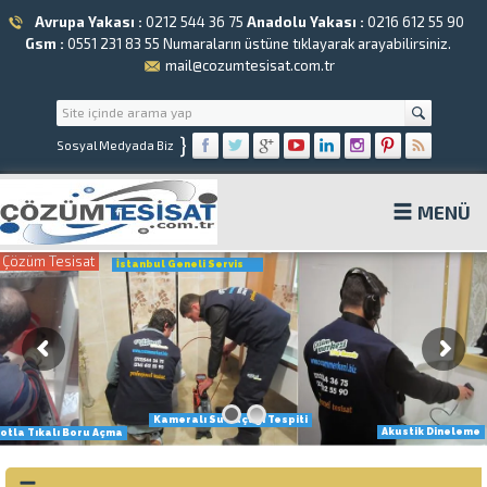
Avrupa Yakası :
0212 544 36 75
Anadolu Yakası :
0216 612 55 90
Gsm :
0551 231 83 55
Numaraların üstüne tıklayarak arayabilirsiniz.
mail@cozumtesisat.com.tr
}
Sosyal Medyada Biz
MENÜ
Çözüm Tesisat
İstanbul Geneli Servis
Kameralı Su Kaçağı Tespiti
Akustik Dineleme
otla Tıkalı Boru Açma