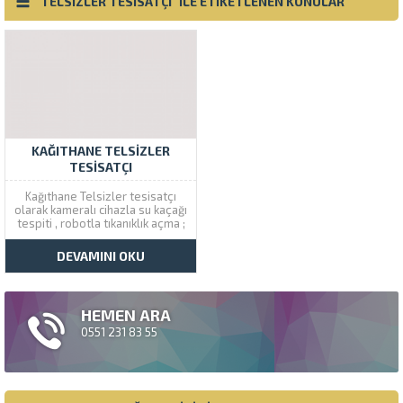
"TELSIZLER TESISATÇI" ILE ETIKETLENEN KONULAR
KAĞITHANE TELSIZLER
TESISATÇI
Kağıthane Telsizler tesisatçı
olarak kameralı cihazla su kaçağı
tespiti , robotla tıkanıklık açma ;
tuvalet açma , lavabo açma
servisi için bizi arayınız. Çözüm
DEVAMINI OKU
Tesisat son teknoloji cihazlarla
aynı gün içinde Kağıthane
semtinde hizmet sağlamaktadır.
Kağıthane telsizler mahallesi
HEMEN ARA
tesisatçı telefon...
0551 231 83 55