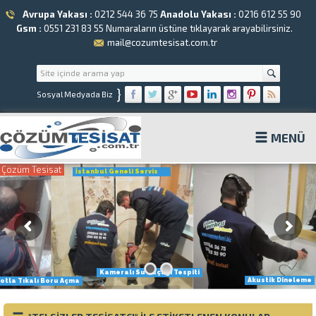
Avrupa Yakası :
0212 544 36 75
Anadolu Yakası :
0216 612 55 90
Gsm :
0551 231 83 55
Numaraların üstüne tıklayarak arayabilirsiniz.
mail@cozumtesisat.com.tr
}
Sosyal Medyada Biz
MENÜ
Çözüm Tesisat
İstanbul Geneli Servis
Kameralı Su Kaçağı Tespiti
Akustik Dineleme
otla Tıkalı Boru Açma