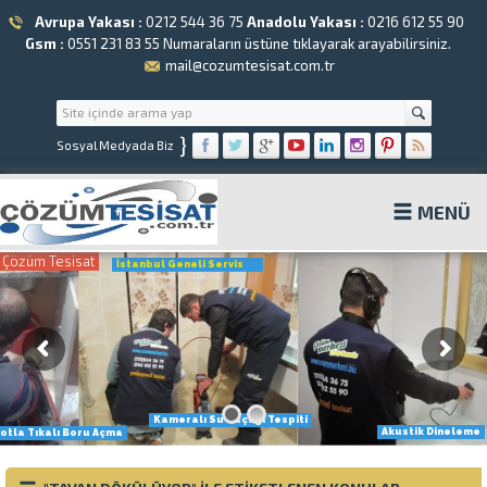
Avrupa Yakası :
0212 544 36 75
Anadolu Yakası :
0216 612 55 90
Gsm :
0551 231 83 55
Numaraların üstüne tıklayarak arayabilirsiniz.
mail@cozumtesisat.com.tr
}
Sosyal Medyada Biz
MENÜ
Çözüm Tesisat
İstanbul Geneli Servis
Kameralı Su Kaçağı Tespiti
Akustik Dineleme
otla Tıkalı Boru Açma