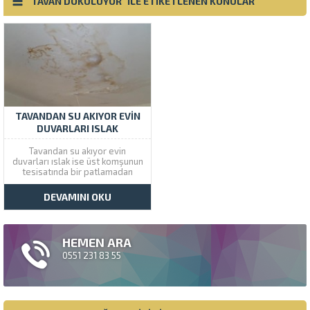
"TAVAN DÖKÜLÜYOR" ILE ETIKETLENEN KONULAR
TAVANDAN SU AKIYOR EVIN
DUVARLARI ISLAK
Tavandan su akıyor evin
duvarları ıslak ise üst komşunun
tesisatında bir patlamadan
dolayı size vuran su kaçağı var
demektedir. Çözüm tesisat
DEVAMINI OKU
beton altı kaçaklarının yerini
kamera sistemleri tespit ediyor
İstanbul geneli verdiğimiz bu
hizmet sadece 99 TL alıyoruz.
HEMEN ARA
Tavan Kabardı...
0551 231 83 55