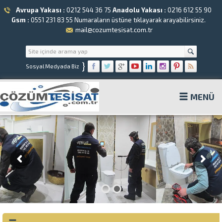
Avrupa Yakası :
0212 544 36 75
Anadolu Yakası :
0216 612 55 90
Gsm :
0551 231 83 55
Numaraların üstüne tıklayarak arayabilirsiniz.
mail@cozumtesisat.com.tr
}
Sosyal Medyada Biz
MENÜ