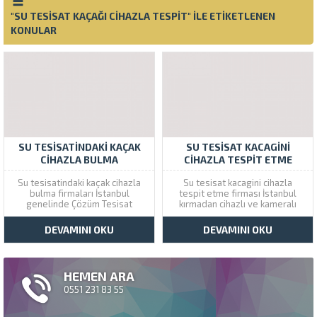
"SU TESISAT KAÇAĞI CIHAZLA TESPIT" ILE ETIKETLENEN
KONULAR
SU TESISATINDAKI KAÇAK
SU TESISAT KACAGINI
CIHAZLA BULMA
CIHAZLA TESPIT ETME
Su tesisatindaki kaçak cihazla
Su tesisat kacagini cihazla
bulma firmaları İstanbul
tespit etme firması İstanbul
genelinde Çözüm Tesisat
kırmadan cihazlı ve kameralı
kameralı su arızası bulma
servis almak için bizi
cihazları ile aynı gün servis
arayabilirsiniz. Çözüm Tesisat
DEVAMINI OKU
DEVAMINI OKU
hizmeti. Su kaçağı tespiti
olarak son teknoloji kameralı
noktasal olarak yapıldığı zaman
sistem kullanarak su kaçağını
fazladan bir yer kırılmadan
cihazla tespit etme konusunda
sorun çözülür çıkacak ekstra
hizmet vermekteyiz. Su tesisat
HEMEN ARA
maliyetlerin onarım parası ise
kacagini cihazla tespit etme
cebinizde...
alt...
0551 231 83 55