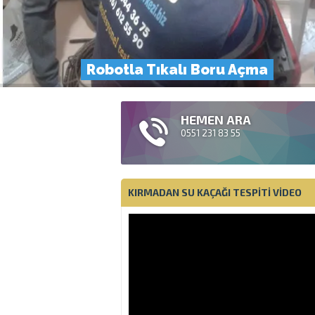
Robotla Tıkalı Boru Açma
HEMEN ARA
0551 231 83 55
KIRMADAN SU KAÇAĞI TESPITI VIDEO