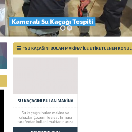
Kameralı Su Kaçağı Tespiti
"SU KAÇAĞINI BULAN MAKINA" ILE ETIKETLENEN KONU
SU KAÇAĞINI BULAN MAKINA
Su kaçağını bulan makina ve
cihazlar Çözüm Tesisat firması
tarafından kullanılmaktadır arıza
yeri bulunduktan sonra onarım
serviside veriyoruz. Çözüm