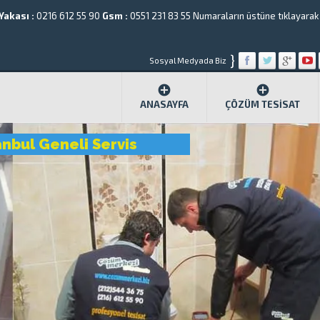
Yakası :
0216 612 55 90
Gsm :
0551 231 83 55
Numaraların üstüne tıklayarak a
}
Sosyal Medyada Biz
ANASAYFA
ÇÖZÜM TESISAT
anbul Geneli Servis