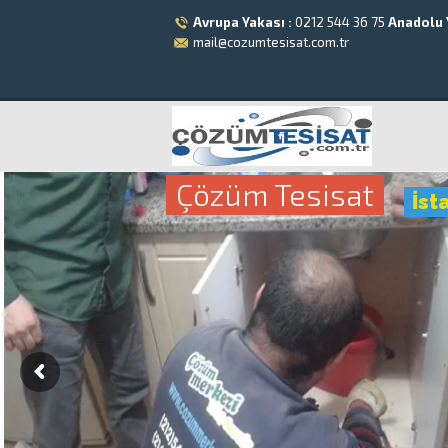
Avrupa Yakası :
0212 544 36 75
Anadolu 
mail@cozumtesisat.com.tr
Çözüm Tesisat
İst