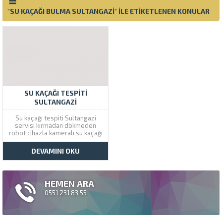
"SU KAÇAĞI BULMA SULTANGAZI" ILE ETIKETLENEN KONULAR
SU KAÇAĞI TESPITI
SULTANGAZI
Su kaçağı tespiti Sultangazi
servisi kırmadan dökmeden
robot cihazla kameralı su kaçağı
bulma ve onarım için bizi
aramanız yeterlidir. Çözüm
DEVAMINI OKU
Tesisat profesyonel cihaz ve
elemanları ile aynı gün içinde su
arıza problemlerini
gidermektedir. Alt kata su
HEMEN ARA
akıntısı olduğunda hepimiz
mutlaka...
0551 231 83 55