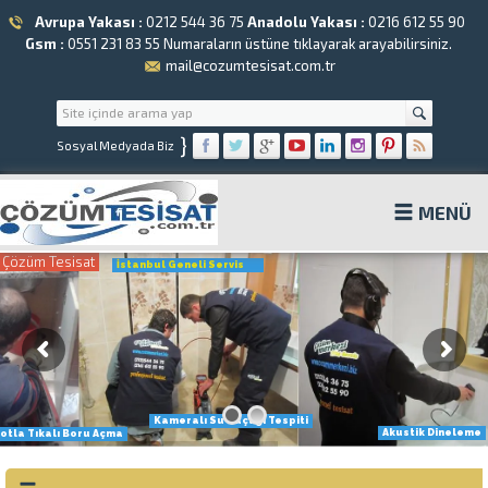
Avrupa Yakası :
0212 544 36 75
Anadolu Yakası :
0216 612 55 90
Gsm :
0551 231 83 55
Numaraların üstüne tıklayarak arayabilirsiniz.
mail@cozumtesisat.com.tr
}
Sosyal Medyada Biz
MENÜ
Çözüm Tesisat
İstanbul Geneli Servis
Kameralı Su Kaçağı Tespiti
Akustik Dineleme
otla Tıkalı Boru Açma