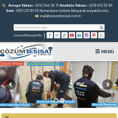
Avrupa Yakası :
0212 544 36 75
Anadolu Yakası :
0216 612 55 90
Gsm :
0551 231 83 55
Numaraların üstüne tıklayarak arayabilirsiniz.
mail@cozumtesisat.com.tr
}
Sosyal Medyada Biz
MENÜ
Çözüm Tesisat
İstanbul Geneli Servis
Kameralı Su Kaçağı Tespiti
Akustik Dineleme
otla Tıkalı Boru Açma