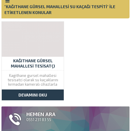
"KAĞITHANE GÜRSEL MAHALLESI SU KAÇAĞI TESPITI" ILE
ETIKETLENEN KONULAR
KAĞITHANE GÜRSEL
MAHALLESI TESISATÇI
Kagithane gursel mahallesi
tesisatci olarak su kaçaklarını
kırmadan kameralı cihazlarla
buluyor tıkalı olan giderleri
robotla açıyoruz. Çözüm Tesisat
DEVAMINI OKU
Kağıthane şubesini arayarak
gürsel mahallesine tesisatçı
isteyebilirsiniz. Kağıthane
gürsel mah tesisatçı sıradan
HEMEN ARA
tesisat arızalarına da bakar
musluk tamiri ve değişimi ,
0551 231 83 55
sifon...