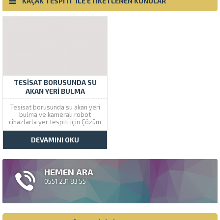
"KAÇAK TESPITI" ILE ETIKETLENEN KONULAR
TESISAT BORUSUNDA SU
AKAN YERI BULMA
Tesisat borusunda su akan yeri
bulma ve kameralı robot
cihazlarla yer tespiti için Çözüm
Tesisat firmamızı arayabilirsiniz.
Alt kata veya kendi dairenize su
DEVAMINI OKU
akıntısı var ise bizim İstanbul
şubelerimizi arayabilirsiniz.
Tesisat boruları zemin
içerisinde ve duvarlarda olduğu
HEMEN ARA
için borular üzerinde...
0551 231 83 55