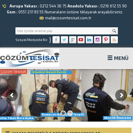
Avrupa Yakası :
0212 544 36 75
Anadolu Yakası :
0216 612 55 90
Gsm :
0551 231 83 55
Numaraların üstüne tıklayarak arayabilirsiniz.
mail@cozumtesisat.com.tr
}
Sosyal Medyada Biz
MENÜ
Çözüm Tesisat
İstanbul Geneli Servis
Kameralı Su Kaçağı Tespiti
Akustik Dineleme
otla Tıkalı Boru Açma