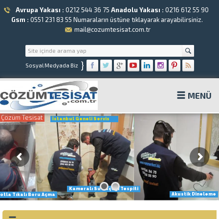
Avrupa Yakası :
0212 544 36 75
Anadolu Yakası :
0216 612 55 90
Gsm :
0551 231 83 55
Numaraların üstüne tıklayarak arayabilirsiniz.
mail@cozumtesisat.com.tr
}
Sosyal Medyada Biz
MENÜ
Çözüm Tesisat
İstanbul Geneli Servis
Kameralı Su Kaçağı Tespiti
Akustik Dineleme
otla Tıkalı Boru Açma