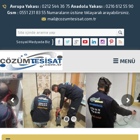
Avrupa Yakası :
0212 544 36 75
Anadolu Yakası :
0216 612 55 90
Gsm :
0551 231 83 55
Numaraların üstüne tıklayarak arayabilirsiniz.
mail@cozumtesisat.com.tr
}
Sosyal Medyada Biz
MENÜ
Çözüm Tesisat