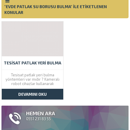
"EVDE PATLAK SU BORUSU BULMA" ILE ETIKETLENEN
KONULAR
TESISAT PATLAK YERI BULMA
Tesisat patlak yeri bulma
yöntemleri var mıdır ? Kameralı
robot cihazlar kullanarak
kırmadan noktasal su kaçağı
tespiti yapıyoruz. Çözüm
DEVAMINI OKU
Tesisat olarak son teknoloji
robot kameralı cihazlarımızla
aynı gün içinde kırmadan su
kaçağı bulma hizmeti veriyoruz.
HEMEN ARA
Su Patlak Yeri Tespiti Evde...
0551 231 83 55