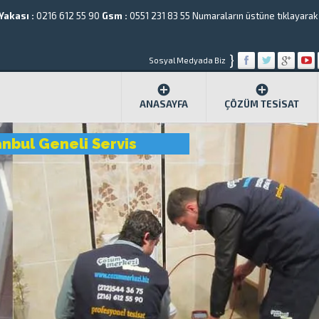
Yakası :
0216 612 55 90
Gsm :
0551 231 83 55
Numaraların üstüne tıklayarak a
}
Sosyal Medyada Biz
ANASAYFA
ÇÖZÜM TESISAT
anbul Geneli Servis