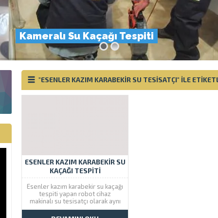
Kameralı Su Kaçağı Tespiti
"ESENLER KAZIM KARABEKIR SU TESISATÇI" ILE ETIK
ESENLER KAZIM KARABEKIR SU
KAÇAĞI TESPITI
Esenler kazım karabekir su kaçağı
tespiti yapan robot cihaz
makinalı su tesisatçı olarak aynı
gün içinde servis hizmeti
vermekteyiz. Çözüm Tesisat