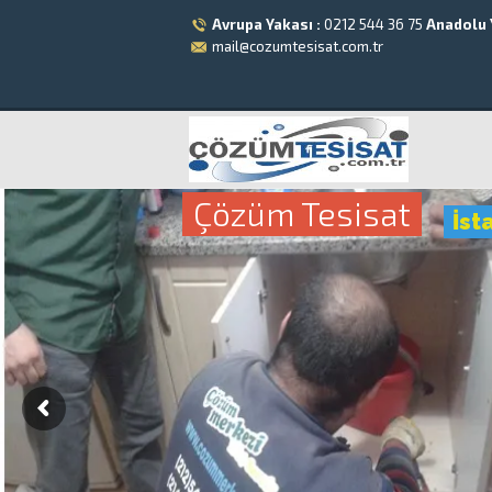
Avrupa Yakası :
0212 544 36 75
Anadolu 
mail@cozumtesisat.com.tr
Çözüm Tesisat
İst