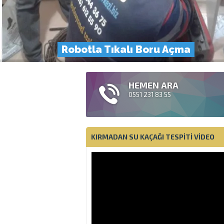
Robotla Tıkalı Boru Açma
HEMEN ARA
0551 231 83 55
KIRMADAN SU KAÇAĞI TESPITI VIDEO