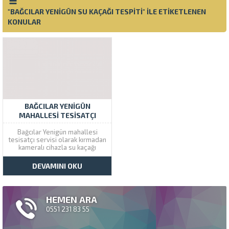
"BAĞCILAR YENIGÜN SU KAÇAĞI TESPITI" ILE ETIKETLENEN
KONULAR
BAĞCILAR YENIGÜN
MAHALLESI TESISATÇI
Bağcılar Yenigün mahallesi
tesisatçı servisi olarak kırmadan
kameralı cihazla su kaçağı
tespiti , robotla tıkanık tuvalet
açma ve lavabo açma hizmeti
DEVAMINI OKU
veriyoruz. Çözüm Tesisat
Bağcılar şubesini arayarak aynı
gün içinde servis hizmeti
alabilirsiniz. Bağcılar Yenigün
HEMEN ARA
mahallesi su kaçağı tespiti için...
0551 231 83 55