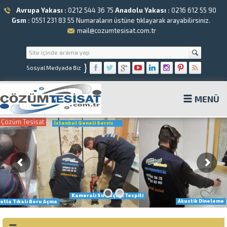
Avrupa Yakası :
0212 544 36 75
Anadolu Yakası :
0216 612 55 90
Gsm :
0551 231 83 55
Numaraların üstüne tıklayarak arayabilirsiniz.
mail@cozumtesisat.com.tr
}
Sosyal Medyada Biz
MENÜ
Çözüm Tesisat
İstanbul Geneli Servis
Kameralı Su Kaçağı Tespiti
Akustik Dineleme
otla Tıkalı Boru Açma